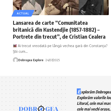
ACTUAL
Lansarea de carte “Comunitatea
britanică din Kustendjie (1857-1882) –
Portrete din trecut”, de Cristian Cealera
Ai trecut vreodată pe lângă vechea gară din Constanța?
Știi cum
…
Dobrogea Explore
24/07/2025
E
xplorăm Dobrogea
Explorăm valorile loc
Litoral, cele mai mari
cele mai vechi orașe, 