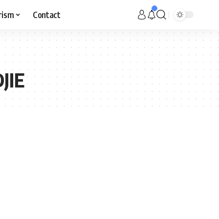
rism
Contact
JIE