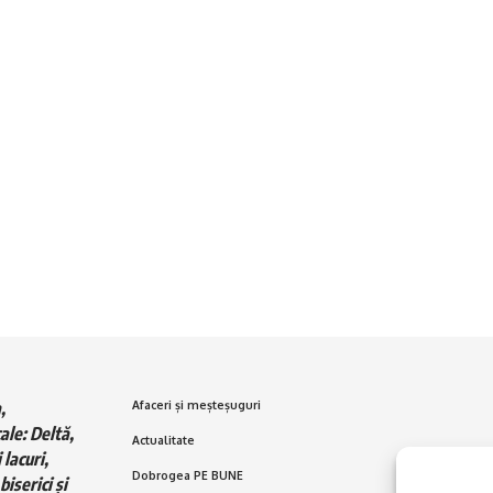
,
Afaceri și meșteșuguri
ale: Deltă,
Actualitate
 lacuri,
Dobrogea PE BUNE
biserici și