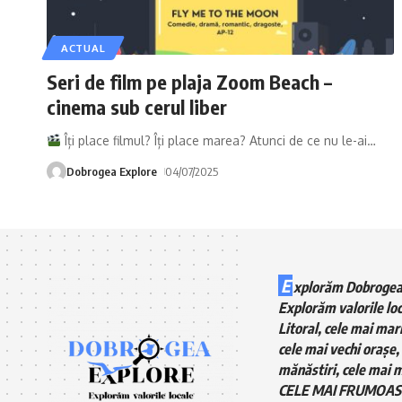
ACTUAL
Seri de film pe plaja Zoom Beach –
cinema sub cerul liber
Îți place filmul? Îți place marea? Atunci de ce nu le-ai
…
Dobrogea Explore
04/07/2025
E
xplorăm Dobrogea
Explorăm valorile loc
Litoral, cele mai mari
cele mai vechi orașe, 
mănăstiri, cele mai m
CELE MAI FRUMOAS