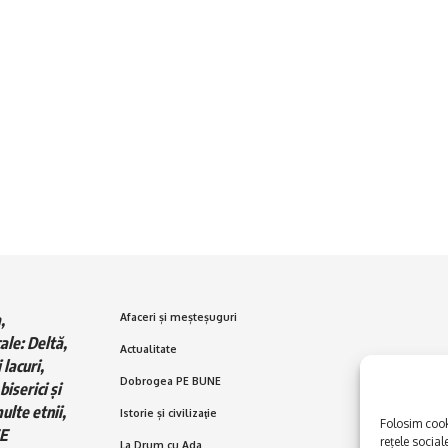
,
Afaceri și meșteșuguri
ale: Deltă,
Actualitate
 lacuri,
Dobrogea PE BUNE
biserici și
ulte etnii,
Istorie și civilizaţie
Folosim cooki
E
rețele social
La Drum cu Ada