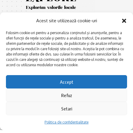
Acest site utilizează cookie-uri
Folosim cookie-uri pentru a personaliza conținutul și anunțurile, pentru a
oferi funcții de rețele sociale și pentru a analiza traficul. De asemenea, le
oferim partenerilor de rețele sociale, de publicitate și de analize informații
cu privire la modul în care folosiți site-ul nostru. Aceștia le pot combina cu
E
Afaceri și meșteșuguri
xplorăm Dobrogea,
alte informații oferite de dvs. sau culese în urma folosirii serviciilor lor. În
Explorăm valorile locale:
cazul în care alegeți să continuați să utilizați website-ul nostru, sunteți de
Actualitate
Deltă, Litoral, cele mai mari
acord cu utilizarea modulelor noastre cookie.
Dobrogea PE BUNE
lacuri, cele mai vechi orașe,
biserici și mănăstiri, cele mai
Istorie și civilizaţie
Accept
multe etnii, CELE MAI
La Drum cu Ada
FRUMOASE POVEȘTI.
Refuz
Haideți în călătorie cu noi!
Politica de confidentialitate
Setari
Follow US
Politica de confidentialitate
Realizat de SMDG.Ro