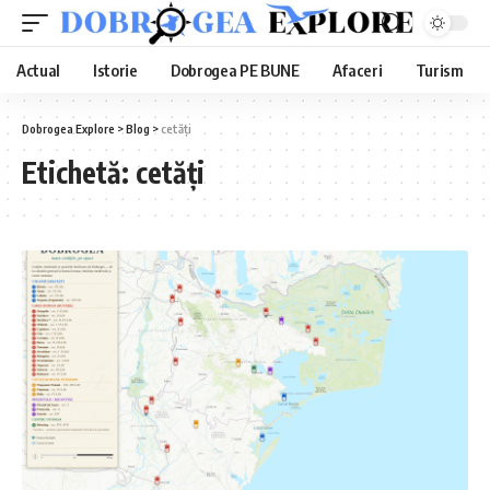
Actual
Istorie
Dobrogea PE BUNE
Afaceri
Turism
Dobrogea Explore
>
Blog
>
cetăți
Etichetă:
cetăți