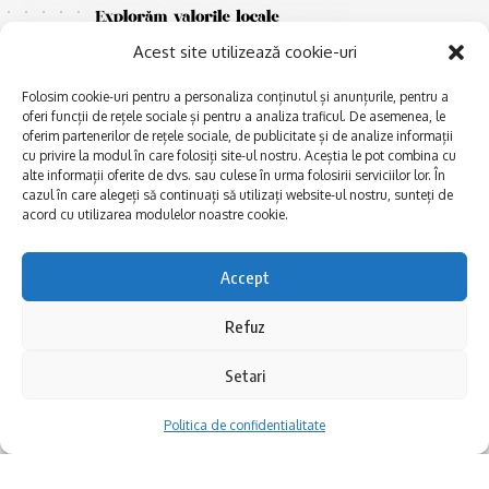
Acest site utilizează cookie-uri
Folosim cookie-uri pentru a personaliza conținutul și anunțurile, pentru a
oferi funcții de rețele sociale și pentru a analiza traficul. De asemenea, le
oferim partenerilor de rețele sociale, de publicitate și de analize informații
cu privire la modul în care folosiți site-ul nostru. Aceștia le pot combina cu
E
alte informații oferite de dvs. sau culese în urma folosirii serviciilor lor. În
Afaceri și meșteșuguri
xplorăm Dobrogea,
cazul în care alegeți să continuați să utilizați website-ul nostru, sunteți de
Explorăm valorile locale:
Actualitate
acord cu utilizarea modulelor noastre cookie.
Deltă, Litoral, cele mai mari
Dobrogea PE BUNE
lacuri, cele mai vechi orașe,
biserici și mănăstiri, cele mai
Istorie și civilizaţie
Accept
multe etnii, CELE MAI
La Drum cu Ada
FRUMOASE POVEȘTI.
Refuz
Haideți în călătorie cu noi!
Politica de confidentialitate
Setari
Follow US
Politica de confidentialitate
Realizat de SMDG.Ro