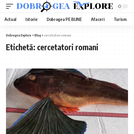
Actual
Istorie
Dobrogea PE BUNE
Afaceri
Turism
Dobrogea Explore
>
Blog
>
cercetatori romani
Etichetă:
cercetatori romani