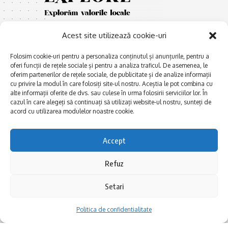
Acest site utilizează cookie-uri
Folosim cookie-uri pentru a personaliza conținutul și anunțurile, pentru a
oferi funcții de rețele sociale și pentru a analiza traficul. De asemenea, le
oferim partenerilor de rețele sociale, de publicitate și de analize informații
cu privire la modul în care folosiți site-ul nostru. Aceștia le pot combina cu
E
Afaceri și meșteșuguri
xplorăm Dobrogea,
alte informații oferite de dvs. sau culese în urma folosirii serviciilor lor. În
Explorăm valorile locale:
cazul în care alegeți să continuați să utilizați website-ul nostru, sunteți de
Actualitate
Deltă, Litoral, cele mai mari
acord cu utilizarea modulelor noastre cookie.
Dobrogea PE BUNE
lacuri, cele mai vechi orașe,
biserici și mănăstiri, cele mai
Istorie și civilizaţie
Accept
multe etnii, CELE MAI
La Drum cu Ada
FRUMOASE POVEȘTI.
Refuz
Haideți în călătorie cu noi!
Politica de confidentialitate
Setari
Follow US
Politica de confidentialitate
Realizat de SMDG.Ro