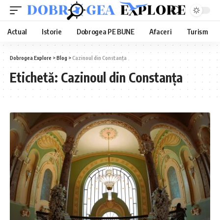
Actual
Istorie
Dobrogea PE BUNE
Afaceri
Turism
Dobrogea Explore
>
Blog
>
Cazinoul din Constanța
Etichetă:
Cazinoul din Constanța