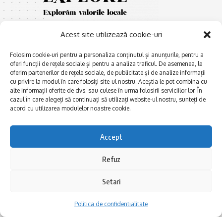
Acest site utilizează cookie-uri
Folosim cookie-uri pentru a personaliza conținutul și anunțurile, pentru a
oferi funcții de rețele sociale și pentru a analiza traficul. De asemenea, le
oferim partenerilor de rețele sociale, de publicitate și de analize informații
cu privire la modul în care folosiți site-ul nostru. Aceștia le pot combina cu
E
Afaceri și meșteșuguri
xplorăm Dobrogea,
alte informații oferite de dvs. sau culese în urma folosirii serviciilor lor. În
Explorăm valorile locale:
cazul în care alegeți să continuați să utilizați website-ul nostru, sunteți de
Actualitate
Deltă, Litoral, cele mai mari
acord cu utilizarea modulelor noastre cookie.
Dobrogea PE BUNE
lacuri, cele mai vechi orașe,
biserici și mănăstiri, cele mai
Istorie și civilizaţie
Accept
multe etnii, CELE MAI
La Drum cu Ada
FRUMOASE POVEȘTI.
Refuz
Haideți în călătorie cu noi!
Politica de confidentialitate
Setari
Follow US
Politica de confidentialitate
Realizat de SMDG.Ro