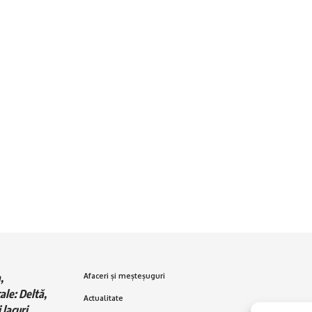
,
Afaceri și meșteșuguri
ale: Deltă,
Actualitate
 lacuri,