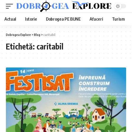
Actual
Istorie
Dobrogea PE BUNE
Afaceri
Turism
Dobrogea Explore
>
Blog
>
caritabil
Etichetă:
caritabil