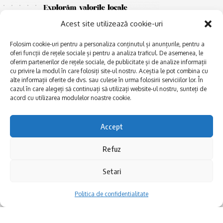
Acest site utilizează cookie-uri
Folosim cookie-uri pentru a personaliza conținutul și anunțurile, pentru a
oferi funcții de rețele sociale și pentru a analiza traficul. De asemenea, le
oferim partenerilor de rețele sociale, de publicitate și de analize informații
cu privire la modul în care folosiți site-ul nostru. Aceștia le pot combina cu
E
alte informații oferite de dvs. sau culese în urma folosirii serviciilor lor. În
Afaceri și meșteșuguri
xplorăm Dobrogea,
cazul în care alegeți să continuați să utilizați website-ul nostru, sunteți de
Explorăm valorile locale:
Actualitate
acord cu utilizarea modulelor noastre cookie.
Deltă, Litoral, cele mai mari
Dobrogea PE BUNE
lacuri, cele mai vechi orașe,
biserici și mănăstiri, cele mai
Istorie și civilizaţie
Accept
multe etnii, CELE MAI
La Drum cu Ada
FRUMOASE POVEȘTI.
Refuz
Haideți în călătorie cu noi!
Politica de confidentialitate
Setari
Follow US
Politica de confidentialitate
Realizat de SMDG.Ro