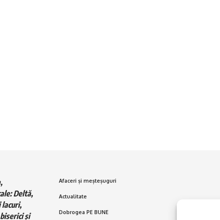
,
Afaceri și meșteșuguri
ale: Deltă,
Actualitate
 lacuri,
Dobrogea PE BUNE
biserici și