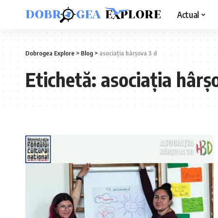
Actual
Dobrogea Explore
>
Blog
>
asociația hârșova 3 d
Etichetă:
asociația hârș