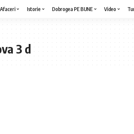
Afaceri
Istorie
Dobrogea PE BUNE
Video
Tu
ova 3 d