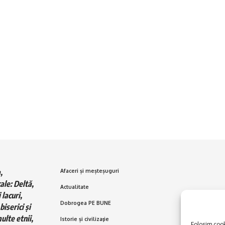
,
Afaceri și meșteșuguri
ale: Deltă,
Actualitate
 lacuri,
Dobrogea PE BUNE
biserici și
ulte etnii,
Istorie și civilizaţie
Folosim cooki