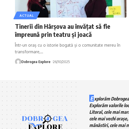
ACTUAL
Tinerii din Hârșova au învățat să fie
împreună prin teatru și joacă
Într-un oraș cu o istorie bogată și o comunitate mereu în
transformare,
…
Dobrogea Explore
26/10/2025
E
xplorăm Dobrogea
Explorăm valorile loc
Litoral, cele mai mari
cele mai vechi orașe, 
mănăstiri, cele mai m