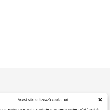
Acest site utilizează cookie-uri
e-uri pentru a personaliza conținutul și anunțurile, pentru a oferi funcții de