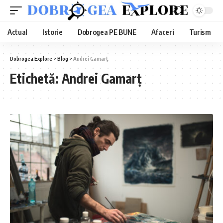
Actual
Istorie
Dobrogea PE BUNE
Afaceri
Turism
Dobrogea Explore
>
Blog
>
Andrei Gamarț
Etichetă:
Andrei Gamarț