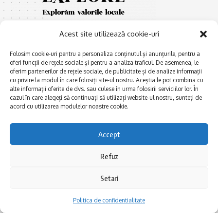
Acest site utilizează cookie-uri
Folosim cookie-uri pentru a personaliza conținutul și anunțurile, pentru a
oferi funcții de rețele sociale și pentru a analiza traficul. De asemenea, le
oferim partenerilor de rețele sociale, de publicitate și de analize informații
cu privire la modul în care folosiți site-ul nostru. Aceștia le pot combina cu
E
Afaceri și meșteșuguri
xplorăm Dobrogea,
alte informații oferite de dvs. sau culese în urma folosirii serviciilor lor. În
Explorăm valorile locale:
cazul în care alegeți să continuați să utilizați website-ul nostru, sunteți de
Actualitate
Deltă, Litoral, cele mai mari
acord cu utilizarea modulelor noastre cookie.
Dobrogea PE BUNE
lacuri, cele mai vechi orașe,
biserici și mănăstiri, cele mai
Istorie și civilizaţie
Accept
multe etnii, CELE MAI
La Drum cu Ada
FRUMOASE POVEȘTI.
Refuz
Haideți în călătorie cu noi!
Politica de confidentialitate
Setari
Follow US
Politica de confidentialitate
Realizat de SMDG.Ro