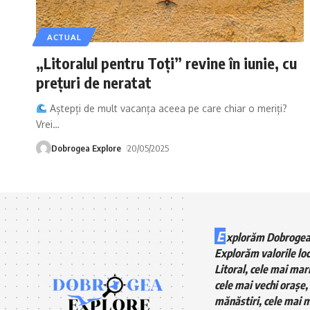
ACTUAL
„Litoralul pentru Toți” revine în iunie, cu
prețuri de neratat
Aștepți de mult vacanța aceea pe care chiar o meriți?
Vrei
…
Dobrogea Explore
20/05/2025
E
xplorăm Dobrogea
Explorăm valorile loc
Litoral, cele mai mari
cele mai vechi orașe, 
mănăstiri, cele mai m