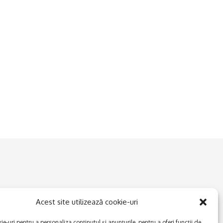
Acest site utilizează cookie-uri
e-uri pentru a personaliza conținutul și anunțurile, pentru a oferi funcții de