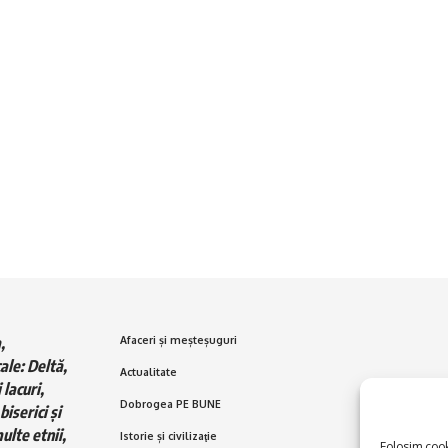
,
Afaceri și meșteșuguri
ale: Deltă,
Actualitate
 lacuri,
Dobrogea PE BUNE
biserici și
ulte etnii,
Istorie și civilizaţie
Folosim cooki