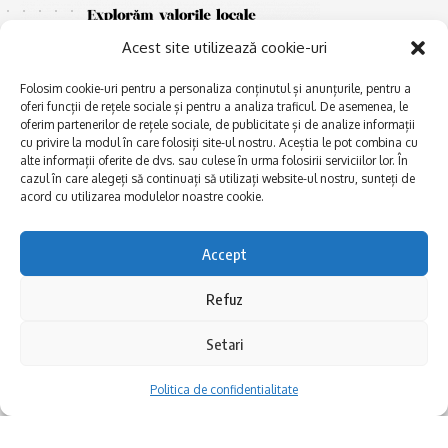
Acest site utilizează cookie-uri
Folosim cookie-uri pentru a personaliza conținutul și anunțurile, pentru a
oferi funcții de rețele sociale și pentru a analiza traficul. De asemenea, le
oferim partenerilor de rețele sociale, de publicitate și de analize informații
cu privire la modul în care folosiți site-ul nostru. Aceștia le pot combina cu
E
alte informații oferite de dvs. sau culese în urma folosirii serviciilor lor. În
Afaceri și meșteșuguri
xplorăm Dobrogea,
cazul în care alegeți să continuați să utilizați website-ul nostru, sunteți de
Explorăm valorile locale:
Actualitate
acord cu utilizarea modulelor noastre cookie.
Deltă, Litoral, cele mai mari
Dobrogea PE BUNE
lacuri, cele mai vechi orașe,
biserici și mănăstiri, cele mai
Istorie și civilizaţie
Accept
multe etnii, CELE MAI
La Drum cu Ada
FRUMOASE POVEȘTI.
Refuz
Haideți în călătorie cu noi!
Politica de confidentialitate
Setari
Follow US
Politica de confidentialitate
Realizat de SMDG.Ro