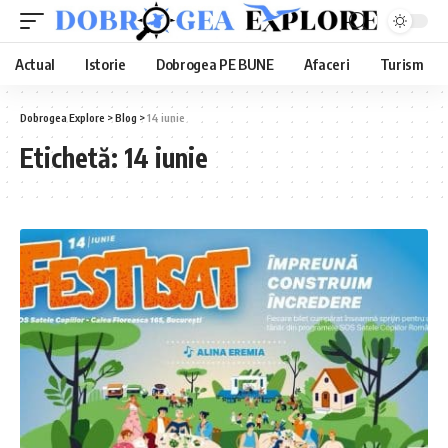
Actual
Istorie
Dobrogea PE BUNE
Afaceri
Turism
Dobrogea Explore
>
Blog
>
14 iunie
Etichetă:
14 iunie