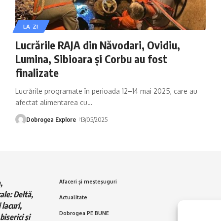
LA ZI
Lucrările RAJA din Năvodari, Ovidiu,
Lumina, Sibioara și Corbu au fost
finalizate
Lucrările programate în perioada 12–14 mai 2025, care au
afectat alimentarea cu
…
Dobrogea Explore
13/05/2025
,
Afaceri și meșteșuguri
ale: Deltă,
Actualitate
 lacuri,
Dobrogea PE BUNE
biserici și