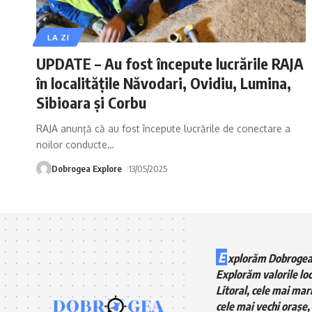
LA ZI
UPDATE – Au fost începute lucrările RAJA
în localitățile Năvodari, Ovidiu, Lumina,
Sibioara și Corbu
RAJA anunță că au fost începute lucrările de conectare a
noilor conducte
…
Dobrogea Explore
13/05/2025
E
xplorăm Dobrogea
Explorăm valorile loc
Litoral, cele mai mari
cele mai vechi orașe, 