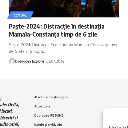
ACTUAL
Paște-2024: Distracție în destinația
Mamaia-Constanța timp de 6 zile
Paște-2024: Distracție în destinația Mamaia-Constanța timp
de 6 zile și 6 nopți
…
Dobrogea Explore
02/04/2024
,
Afaceri și meșteșuguri
ale: Deltă,
Actualitate
 lacuri,
Dobrogea PE BUNE
biserici și
ulte etnii,
Istorie și civilizaţie
Folosim cooki