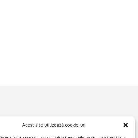
Acest site utilizează cookie-uri
e-uri pentru a personaliza conținutul și anunțurile, pentru a oferi funcții de