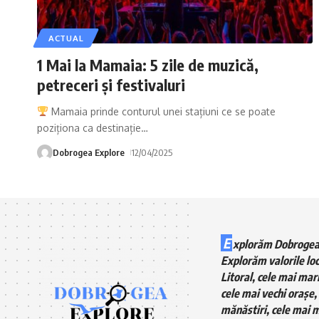
ACTUAL
1 Mai la Mamaia: 5 zile de muzică,
petreceri și festivaluri
Mamaia prinde conturul unei stațiuni ce se poate
poziționa ca destinație
…
Dobrogea Explore
12/04/2025
E
xplorăm Dobrogea
Explorăm valorile loc
Litoral, cele mai mari
cele mai vechi orașe, 
mănăstiri, cele mai m