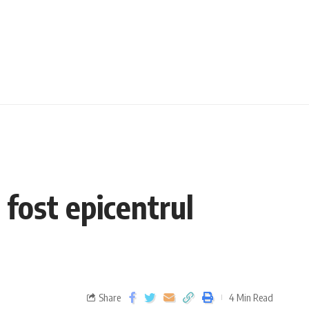
ost epicentrul
Share
4 Min Read