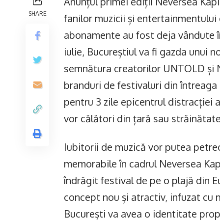
Anunțul primei ediții Neversea Kapi
SHARE
fanilor muzicii și entertainmentului
abonamente au fost deja vândute în 
iulie, Bucureștiul va fi gazda unui
semnătura creatorilor UNTOLD și 
branduri de festivaluri din întreaga
pentru 3 zile epicentrul distracției 
vor călători din țară sau străinătat
Iubitorii de muzică vor putea petrece
memorabile în cadrul Neversea Kapi
îndrăgit festival de pe o plajă din E
concept nou și atractiv, infuzat cu
București va avea o identitate pro