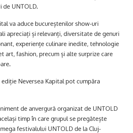
uri de UNTOLD.
ital va aduce bucureștenilor show-uri
ali apreciați și relevanți, diversitate de genuri
nant, experiențe culinare inedite, tehnologie
et art, fashion, precum și alte surprize care
oare.
ma ediție Neversea Kapital pot cumpăra
veniment de anvergură organizat de UNTOLD
celași timp în care grupul se pregătește
a mega festivalului UNTOLD de la Cluj-