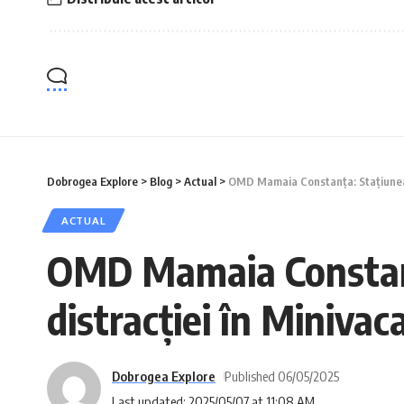
Dobrogea Explore
>
Blog
>
Actual
>
OMD Mamaia Constanța: Stațiunea M
ACTUAL
OMD Mamaia Constanț
distracției în Minivac
Dobrogea Explore
Published 06/05/2025
Last updated: 2025/05/07 at 11:08 AM