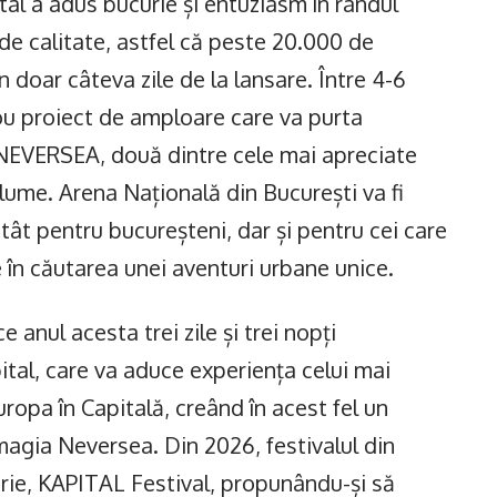
tal a adus bucurie și entuziasm în rândul
 de calitate, astfel că peste 20.000 de
doar câteva zile de la lansare. Între 4-6
 nou proiect de amploare care va purta
NEVERSEA, două dintre cele mai apreciate
 lume. Arena Națională din București va fi
atât pentru bucureșteni, dar și pentru cei care
e în căutarea unei aventuri urbane unice.
 anul acesta trei zile și trei nopți
tal, care va aduce experiența celui mai
uropa în Capitală, creând în acest fel un
 magia Neversea. Din 2026, festivalul din
prie, KAPITAL Festival, propunându-și să