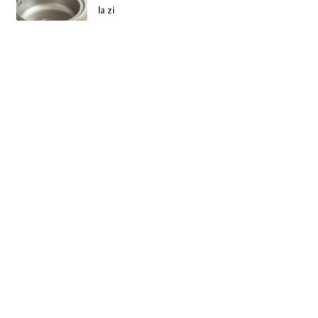
la zi