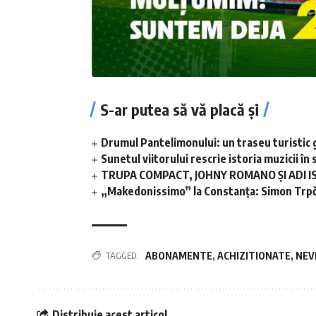
S-ar putea să vă placă și
Drumul Pantelimonului: un traseu turistic 
Sunetul viitorului rescrie istoria muzicii 
TRUPA COMPACT, JOHNY ROMANO ȘI ADI I
„Makedonissimo” la Constanța: Simon Trpče
TAGGED:
ABONAMENTE
,
ACHIZITIONATE
,
NEV
Distribuie acest articol