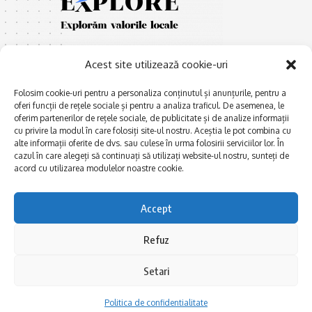
Acest site utilizează cookie-uri
Folosim cookie-uri pentru a personaliza conținutul și anunțurile, pentru a
oferi funcții de rețele sociale și pentru a analiza traficul. De asemenea, le
oferim partenerilor de rețele sociale, de publicitate și de analize informații
E
Afaceri și meșteșuguri
xplorăm Dobrogea,
cu privire la modul în care folosiți site-ul nostru. Aceștia le pot combina cu
Explorăm valorile locale:
alte informații oferite de dvs. sau culese în urma folosirii serviciilor lor. În
Actualitate
cazul în care alegeți să continuați să utilizați website-ul nostru, sunteți de
Deltă, Litoral, cele mai mari
Dobrogea PE BUNE
acord cu utilizarea modulelor noastre cookie.
lacuri, cele mai vechi orașe,
biserici și mănăstiri, cele mai
Istorie și civilizaţie
multe etnii, CELE MAI
Accept
La Drum cu Ada
FRUMOASE POVEȘTI.
Haideți în călătorie cu noi!
Politica de confidentialitate
Refuz
Setari
Follow US
Politica de confidentialitate