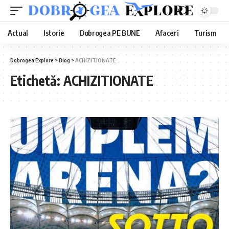
Actual
Istorie
Dobrogea PE BUNE
Afaceri
Turism
Dobrogea Explore
>
Blog
>
ACHIZITIONATE
Etichetă:
ACHIZITIONATE