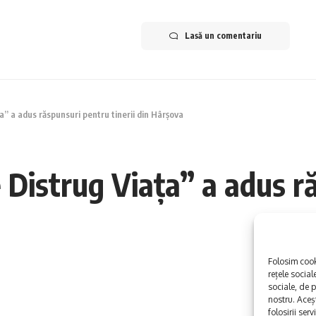
Lasă un comentariu
a” a adus răspunsuri pentru tinerii din Hârșova
 Distrug Viața” a adus r
Folosim cooki
rețele social
sociale, de p
nostru. Aceș
folosirii serv