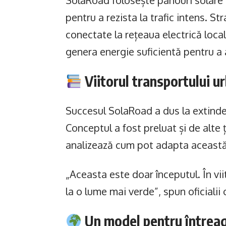
SolaRoad folosește panouri solare p
pentru a rezista la trafic intens. St
conectate la rețeaua electrică loca
genera energie suficientă pentru a
Viitorul transportului u
Succesul SolaRoad a dus la extinde
Conceptul a fost preluat și de alte
analizează cum pot adapta această 
„Aceasta este doar începutul. În vii
la o lume mai verde”, spun oficialii 
Un model pentru întrea