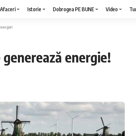
Afaceri
Istorie
Dobrogea PE BUNE
Video
Tu
energie!
re generează energie!