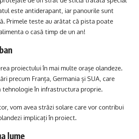
rotejate de un strat de sticlă tratată special
ratul este antiderapant, iar panourile sunt
lă. Primele teste au arătat că pista poate
 alimenta o casă timp de un an!
rban
rea proiectului în mai multe orașe olandeze.
 țări precum Franța, Germania și SUA, care
tehnologie în infrastructura proprie.
tor, vom avea străzi solare care vor contribui
olandezi implicați în proiect.
ga lume