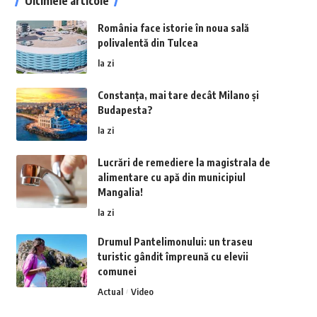
Ultimele articole
România face istorie în noua sală
polivalentă din Tulcea
la zi
Constanța, mai tare decât Milano și
Budapesta?
la zi
Lucrări de remediere la magistrala de
alimentare cu apă din municipiul
Mangalia!
la zi
Drumul Pantelimonului: un traseu
turistic gândit împreună cu elevii
comunei
Actual
Video