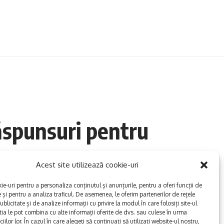
ăspunsuri pentru
Acest site utilizează cookie-uri
e-uri pentru a personaliza conținutul și anunțurile, pentru a oferi funcții de
e și pentru a analiza traficul. De asemenea, le oferim partenerilor de rețele
Share
2 Min Read
ublicitate și de analize informații cu privire la modul în care folosiți site-ul
tia le pot combina cu alte informații oferite de dvs. sau culese în urma
iciilor lor. În cazul în care alegeți să continuați să utilizați website-ul nostru,