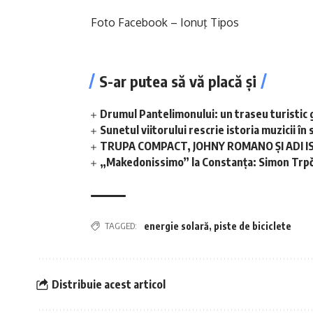
Foto Facebook – Ionuţ Tipos
S-ar putea să vă placă și
Drumul Pantelimonului: un traseu turistic 
Sunetul viitorului rescrie istoria muzicii 
TRUPA COMPACT, JOHNY ROMANO ȘI ADI I
„Makedonissimo” la Constanța: Simon Trpče
TAGGED:
energie solară
,
piste de biciclete
Distribuie acest articol