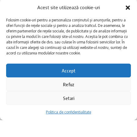
Acest site utilizează cookie-uri
Folosim cookie-uri pentru a personaliza conținutul și anunțurile, pentru a
oferi funcții de rețele sociale și pentru a analiza traficul. De asemenea, le
oferim partenerilor de rețele sociale, de publicitate și de analize informații
cu privire la modul în care folosiți site-ul nostru. Aceștia le pot combina cu
alte informații oferite de dvs. sau culese în urma folosirii serviciilor lor. În
E
Afaceri și meșteșuguri
xplorăm Dobrogea,
cazul în care alegeți să continuați să utilizați website-ul nostru, sunteți de
acord cu utilizarea modulelor noastre cookie.
Explorăm valorile locale:
Actualitate
Deltă, Litoral, cele mai mari
Dobrogea PE BUNE
lacuri, cele mai vechi orașe,
Accept
biserici și mănăstiri, cele mai
Istorie și civilizaţie
multe etnii, CELE MAI
La Drum cu Ada
Refuz
FRUMOASE POVEȘTI.
Haideți în călătorie cu noi!
Politica de confidentialitate
Setari
Politica de confidentialitate
Follow US
Realizat de SMDG.Ro