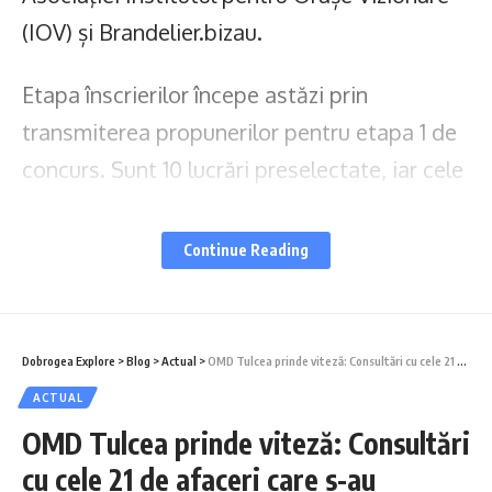
„Makedonissimo” la Constanța: Simon Trpčeski
(IOV) și Brandelier.bizau.
concertează pe 8 august pe Faleza Cazinoului
Etapa înscrierilor începe astăzi prin
transmiterea propunerilor pentru etapa 1 de
Brigitta Vass
,
csm constanța
,
inot
,
natatie
TAGGED:
concurs. Sunt 10 lucrări preselectate, iar cele
mai remarcabile 3 dintre ele vor fi
Facebook
remunerate substanțial:
Continue Reading
“
Să ai în portofoliul tău logo-ul sau sloganul
Lasă un comentariu
celei mai votate stațiuni turistice din
Dobrogea Explore
>
Blog
>
Actual
>
OMD Tulcea prinde viteză: Consultări cu cele 21 de afaceri care s-au alăturat proiectului. Se lucrează și la strategia de marketing și a brandului turistic local
România (în cadrul competiției Destinația
ACTUAL
Anului 2023) poate fi o bună confirmare
OMD Tulcea prinde viteză: Consultări
pentru orice creativ (designer, art director
cu cele 21 de afaceri care s-au