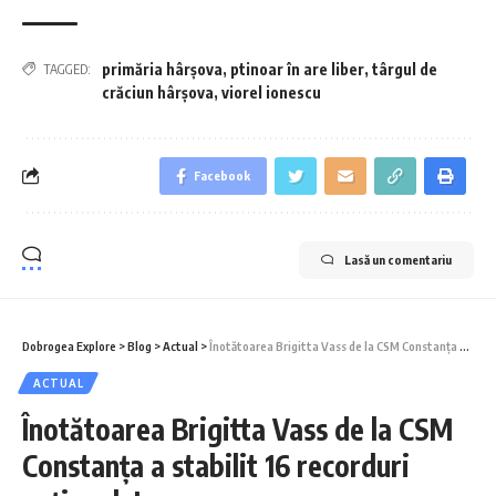
primăria hârșova
,
ptinoar în are liber
,
târgul de
TAGGED:
crăciun hârșova
,
viorel ionescu
Facebook
Lasă un comentariu
Dobrogea Explore
>
Blog
>
Actual
>
Înotătoarea Brigitta Vass de la CSM Constanța a stabilit 16 recorduri naționale!
ACTUAL
Înotătoarea Brigitta Vass de la CSM
Constanța a stabilit 16 recorduri