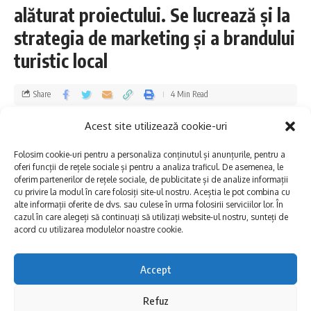
sau copywriter) care își caută drumul în
alăturat proiectului. Se lucrează și la
frumoasa lume a brandurilor de oraș sau
strategia de marketing și a brandului
desținație. Vă invităm să îndrăzniți!”, a
turistic local
declarat Felix-Constantin Tătaru,
Președintele Institutului pentru Orașe
Share
4 Min Read
Vizionare.
Dobrogea Explore
Published 09/12/2023
Acest site utilizează cookie-uri
Last updated: 2023/12/09 at 7:57 PM
Concursul cuprinde mai multe termene:
Folosim cookie-uri pentru a personaliza conținutul și anunțurile, pentru a
oferi funcții de rețele sociale și pentru a analiza traficul. De asemenea, le
oferim partenerilor de rețele sociale, de publicitate și de analize informații
› 5 decembrie 2023 – anunțarea concursului
cu privire la modul în care folosiți site-ul nostru. Aceștia le pot combina cu
alte informații oferite de dvs. sau culese în urma folosirii serviciilor lor. În
pentru logo si slogan brand destinație
cazul în care alegeți să continuați să utilizați website-ul nostru, sunteți de
acord cu utilizarea modulelor noastre cookie.
Mamaiași publicarea Regulamentului
concursului pe www.concurslogomamaia.ro;
Accept
› 11 decembrie 2023 ora 10:00 – 21 ianuarie
Refuz