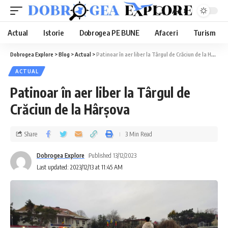
Aa
Actual
Istorie
Dobrogea PE BUNE
Afaceri
Turism
Dobrogea Explore
>
Blog
>
Actual
>
Patinoar în aer liber la Târgul de Crăciun de la Hârșova
ACTUAL
Patinoar în aer liber la Târgul de
Crăciun de la Hârșova
Share
3 Min Read
Dobrogea Explore
Published 13/12/2023
Last updated: 2023/12/13 at 11:45 AM