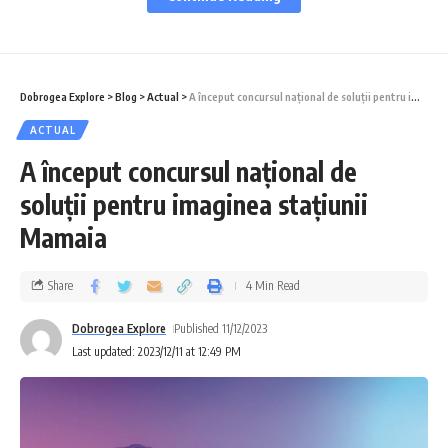
CSM Constanța transmite că la 16 ani,
Brigitta Vass este una dintre speranțele
natației feminine românești și promite să
Dobrogea Explore
>
Blog
>
Actual
>
A început concursul național de soluții pentru imaginea stațiunii Mamaia
devină o campioană, capabilă de
ACTUAL
performanțe extraordinare.
A început concursul național de
soluții pentru imaginea stațiunii
Mamaia
Share
4 Min Read
Dobrogea Explore
Published 11/12/2023
Last updated: 2023/12/11 at 12:49 PM