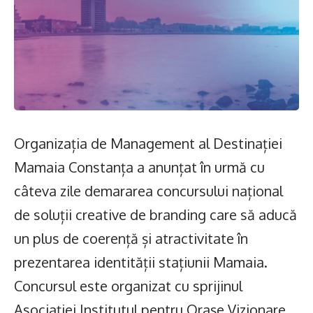
Organizația de Management al Destinației
Mamaia Constanța a anunțat în urmă cu
câteva zile demararea concursului național
S-ar putea să vă placă și
de soluții creative de branding care să aducă
un plus de coerență și atractivitate în
Drumul Pantelimonului: un traseu turistic gândit împreună
cu elevii comunei
prezentarea identității stațiunii Mamaia.
Sunetul viitorului rescrie istoria muzicii în stil ART
NOUVEAU
Concursul este organizat cu sprijinul
TRUPA COMPACT, JOHNY ROMANO ȘI ADI ISTRATE VIN PE
Asociaţiei Institutul pentru Orașe Vizionare
RIVIERA MANGALIA