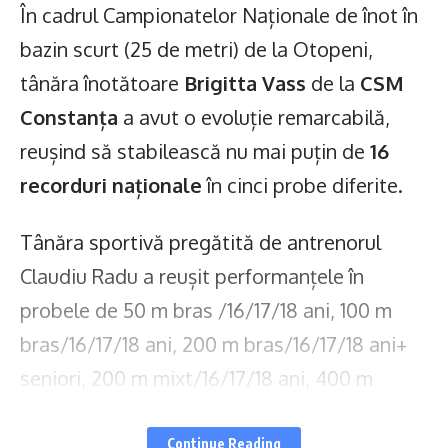
În cadrul Campionatelor Naționale de înot în
bazin scurt (25 de metri) de la Otopeni,
tânăra înotătoare
Brigitta Vass
de la
CSM
Constanța
a avut o evoluție remarcabilă,
reușind să stabilească nu mai puțin de
16
recorduri naționale
în cinci probe diferite.
Tânăra sportivă pregătită de antrenorul
Claudiu Radu a reușit performanțele în
probele de 50 m bras /16/17/18 ani, 100 m
bras/16/17/18 ani, 200 m bras/16/17/18 ani+
seniori, 200 m mixt/16/17/18 ani, 400 m
mixt/16/17/18 ani.
Continue Reading