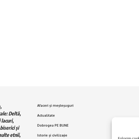
,
Afaceri și meșteșuguri
ale: Deltă,
Actualitate
 lacuri,
Dobrogea PE BUNE
biserici și
ulte etnii,
Istorie și civilizaţie
Folosim cooki