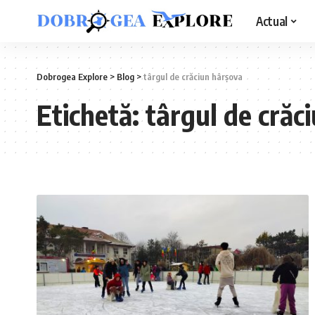
Actual
Dobrogea Explore
>
Blog
>
târgul de crăciun hârșova
Etichetă:
târgul de crăc