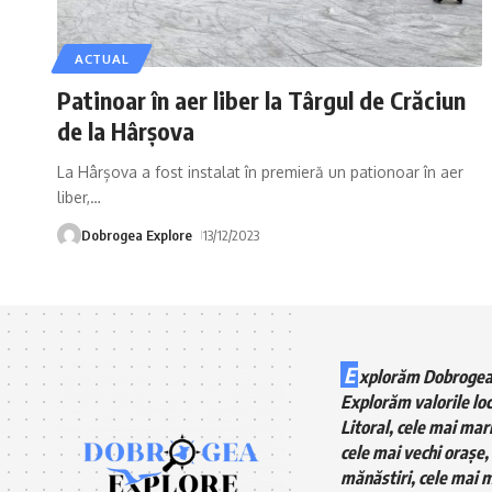
ACTUAL
Patinoar în aer liber la Târgul de Crăciun
de la Hârșova
La Hârșova a fost instalat în premieră un pationoar în aer
liber,
…
Dobrogea Explore
13/12/2023
E
xplorăm Dobrogea
Explorăm valorile loc
Litoral, cele mai mari
cele mai vechi orașe, 
mănăstiri, cele mai m