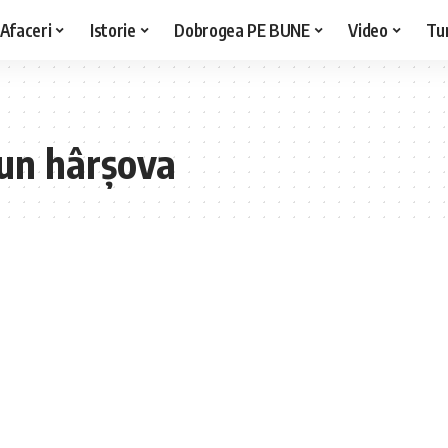
Afaceri
Istorie
Dobrogea PE BUNE
Video
Tu
iun hârșova