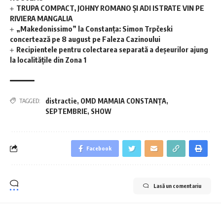
TRUPA COMPACT, JOHNY ROMANO ȘI ADI ISTRATE VIN PE
RIVIERA MANGALIA
„Makedonissimo” la Constanța: Simon Trpčeski
concertează pe 8 august pe Faleza Cazinoului
Recipientele pentru colectarea separată a deșeurilor ajung
la localitățile din Zona 1
distractie
,
OMD MAMAIA CONSTANȚA
,
TAGGED:
SEPTEMBRIE
,
SHOW
Facebook
Lasă un comentariu