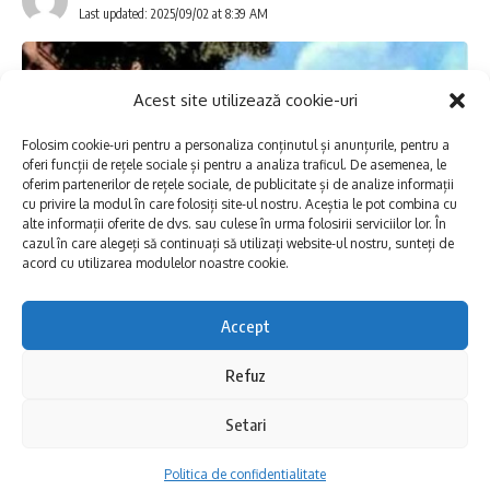
Last updated: 2025/09/02 at 8:39 AM
Echipele RAJA și cele ale constructorului vor
Acest site utilizează cookie-uri
interveni în mai multe puncte cheie din oraș.
Lucrările se vor desfășura pe:
Folosim cookie-uri pentru a personaliza conținutul și anunțurile, pentru a
oferi funcții de rețele sociale și pentru a analiza traficul. De asemenea, le
oferim partenerilor de rețele sociale, de publicitate și de analize informații
cu privire la modul în care folosiți site-ul nostru. Aceștia le pot combina cu
● Strada Dumbrava Roșie
alte informații oferite de dvs. sau culese în urma folosirii serviciilor lor. În
cazul în care alegeți să continuați să utilizați website-ul nostru, sunteți de
● Bulevardul Mamaia, la intersecțiile cu
acord cu utilizarea modulelor noastre cookie.
străzile Libertății și Lt. Gheorghe Economu
Accept
● Zona Liceului Energetic
Un colț de Dobrogea ascundea acum un
Refuz
secol o viață evreiască intensă – Destinul
Intervențiile fac parte dintr-un proiect mai
evreilor din Sulina. Școală, sinagogă, prăvălii
Setari
amplu, derulat prin Programul Operațional
– toate făceau parte dintr-un port
Politica de confidentialitate
Infrastructură Mare (POIM). Este vorba