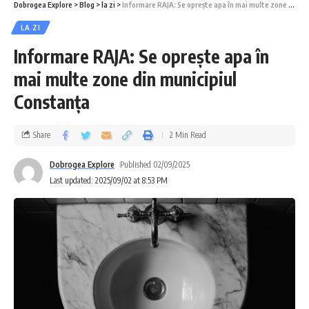
Dobrogea Explore
>
Blog
>
la zi
>
Informare RAJA: Se oprește apa în mai multe zone din municipiul Constanța
LA ZI
Informare RAJA: Se oprește apa în
mai multe zone din municipiul
Constanța
Share
2 Min Read
Dobrogea Explore
Published 02/09/2025
Last updated: 2025/09/02 at 8:53 PM