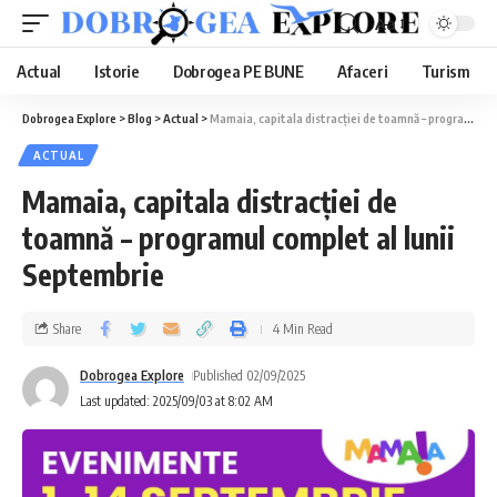
Aa
Actual
Istorie
Dobrogea PE BUNE
Afaceri
Turism
Dobrogea Explore
>
Blog
>
Actual
>
Mamaia, capitala distracției de toamnă – programul complet al lunii Septembrie
ACTUAL
Mamaia, capitala distracției de
toamnă – programul complet al lunii
Septembrie
Share
4 Min Read
Dobrogea Explore
Published 02/09/2025
Last updated: 2025/09/03 at 8:02 AM