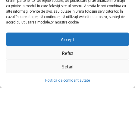
oferim partenerilor de rețele sociale, de publicitate și de analize informații
cu privire la modul în care folosiți site-ul nostru. Aceștia le pot combina cu
alte informații oferite de dvs. sau culese în urma folosirii serviciilor lor. În
cazul în care alegeți să continuați să utilizați website-ul nostru, sunteți de
acord cu utilizarea modulelor noastre cookie.
Accept
Refuz
Ce-ai zice de un maraton de filme, noaptea,
gratuit, în Constanța? Dacă răspunsul e „da”,
Setari
atunci vezi ce a pregătit Centrul „Jean
Politica de confidentialitate
Constantin” pentru Noaptea Muzeelor 2025.
E variat și special, de la documentar intim, la
acțiune cu Tom Cruise și un clasic sofisticat
din anii ’90.