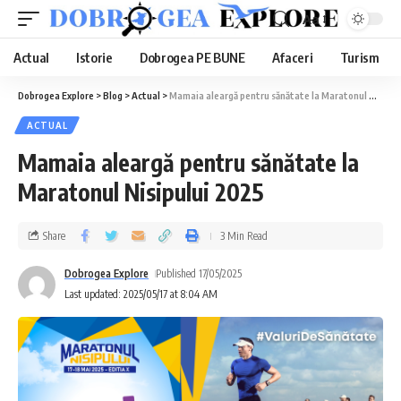
Aa
Actual
Istorie
Dobrogea PE BUNE
Afaceri
Turism
Dobrogea Explore
>
Blog
>
Actual
>
Mamaia aleargă pentru sănătate la Maratonul Nisipului 2025
ACTUAL
Mamaia aleargă pentru sănătate la
Maratonul Nisipului 2025
Share
3 Min Read
Dobrogea Explore
Published 17/05/2025
Last updated: 2025/05/17 at 8:04 AM