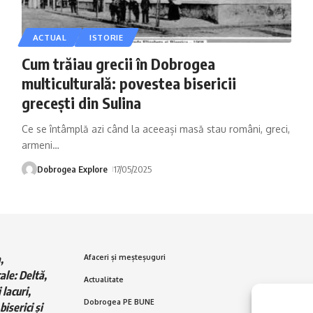
ACTUAL
ISTORIE
Cum trăiau grecii în Dobrogea
multiculturală: povestea bisericii
grecești din Sulina
Ce se întâmplă azi când la aceeași masă stau români, greci,
armeni
…
Dobrogea Explore
17/05/2025
,
Afaceri și meșteșuguri
ale: Deltă,
Actualitate
 lacuri,
Dobrogea PE BUNE
biserici și