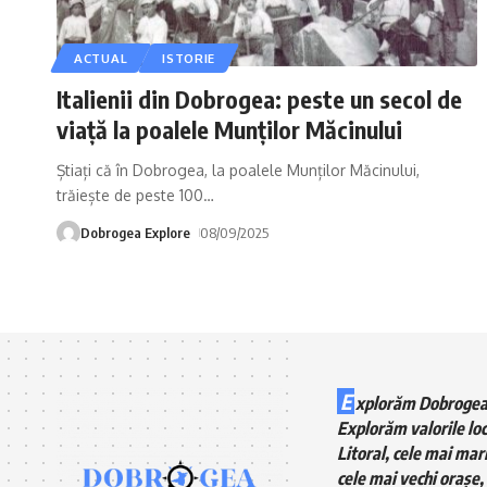
ACTUAL
ISTORIE
Italienii din Dobrogea: peste un secol de
viață la poalele Munților Măcinului
Știați că în Dobrogea, la poalele Munților Măcinului,
trăiește de peste 100
…
Dobrogea Explore
08/09/2025
E
xplorăm Dobrogea
Explorăm valorile loc
Litoral, cele mai mari
cele mai vechi orașe, 