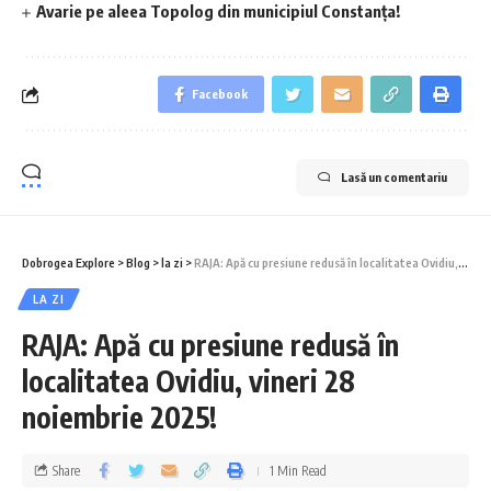
Avarie pe aleea Topolog din municipiul Constanța!
Facebook
Lasă un comentariu
Dobrogea Explore
>
Blog
>
la zi
>
RAJA: Apă cu presiune redusă în localitatea Ovidiu, vineri 28 noiembrie 2025!
LA ZI
RAJA: Apă cu presiune redusă în
localitatea Ovidiu, vineri 28
noiembrie 2025!
Share
1 Min Read