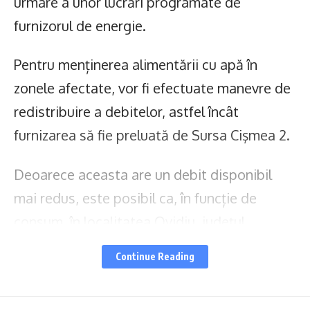
urmare a unor lucrări programate de
furnizorul de energie.
Pentru menținerea alimentării cu apă în
zonele afectate, vor fi efectuate manevre de
redistribuire a debitelor, astfel încât
furnizarea să fie preluată de Sursa Cişmea 2.
Deoarece aceasta are un debit disponibil
mai redus, este posibil ca, în funcție de
consum, în localitatea Ovidiu, județul
Constanța, să apară fluctuații ale presiunii. În
Continue Reading
zonele înalte precum și la etajele superioare
ale imobilelor se poate înregistra lipsa totală