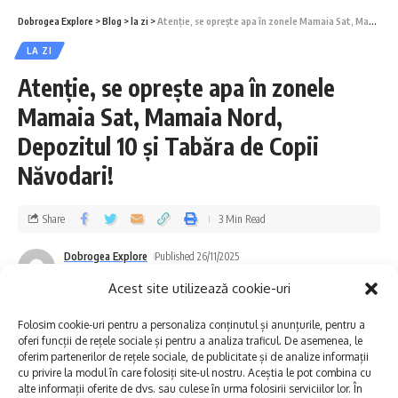
a apei.
Dobrogea Explore
>
Blog
>
la zi
>
Atenție, se oprește apa în zonele Mamaia Sat, Mamaia Nord, Depozitul 10 și Tabăra de Copii Năvodari!
LA ZI
Vă mulțumim pentru înțelegere și ne cerem
Atenție, se oprește apa în zonele
scuze pentru eventualele neplăceri”, au
Mamaia Sat, Mamaia Nord,
transmis reprezentanții instituției.
Depozitul 10 și Tabăra de Copii
Năvodari!
S-ar putea să vă placă și
Share
3 Min Read
Lucrări de remediere la magistrala de alimentare cu apă din
municipiul Mangalia!
Dobrogea Explore
Published 26/11/2025
Intervenție în zona Pescărie din municipiul Constanța!
Last updated: 2025/11/26 at 10:57 AM
Se modifică programul de furnizare a apei potabile în
Acest site utilizează cookie-uri
localitatea Mihail Kogălniceanu!
Avarie pe aleea Topolog din municipiul Constanța!
Folosim cookie-uri pentru a personaliza conținutul și anunțurile, pentru a
oferi funcții de rețele sociale și pentru a analiza traficul. De asemenea, le
oferim partenerilor de rețele sociale, de publicitate și de analize informații
cu privire la modul în care folosiți site-ul nostru. Aceștia le pot combina cu
alte informații oferite de dvs. sau culese în urma folosirii serviciilor lor. În
raja
TAGGED: