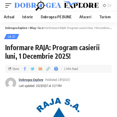
Aa
Actual
Istorie
Dobrogea PE BUNE
Afaceri
Turism
Dobrogea Explore
>
Blog
>
la zi
>
Informare RAJA: Program casierii luni, 1 Decembrie 2025!
LA ZI
Informare RAJA: Program casierii
luni, 1 Decembrie 2025!
Share
2 Min Read
Dobrogea Explore
Published 27/11/2025
Last updated: 2025/11/27 at 3:27 PM