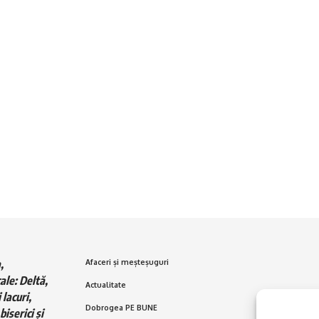
,
Afaceri și meșteșuguri
ale: Deltă,
Actualitate
 lacuri,
Dobrogea PE BUNE
biserici și