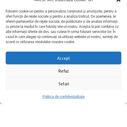
cercetării memoriei colective și culturale a
Folosim cookie-uri pentru a personaliza conținutul și anunțurile, pentru a
comunității tătare din Dobrogea. Lucrarea a
oferi funcții de rețele sociale și pentru a analiza traficul. De asemenea, le
oferim partenerilor de rețele sociale, de publicitate și de analize informații
apărut sub egida Asociației Culturale Tătare
cu privire la modul în care folosiți site-ul nostru. Aceștia le pot combina cu
alte informații oferite de dvs. sau culese în urma folosirii serviciilor lor. În
„Barsin. Birsin” („Exiști. Ești unic”), la Editura
cazul în care alegeți să continuați să utilizați website-ul nostru, sunteți de
acord cu utilizarea modulelor noastre cookie.
Ex Ponto din Constanța.
Accept
Autorul, prof. univ. dr. Nuredin Ibram, este
cunoscut ca filosof al culturii, istoric al
Refuz
Ai o afacere sau lucrezi într-un rol de
religiei islamice și una dintre vocile
decizie? Simți că presiunea financiară devine
Setari
importante ale comunităților musulmane din
tot mai greu de gestionat? Joi, 3 iulie 2025, ai
Politica de confidentialitate
România. A publicat 29 de volume de
ocazia să afli cum poți să-ți stabilizezi cash
specialitate și peste 80 de studii în reviste
flow-ul direct de la unul dintre cei mai
academice.
respectați analiști economici din România –