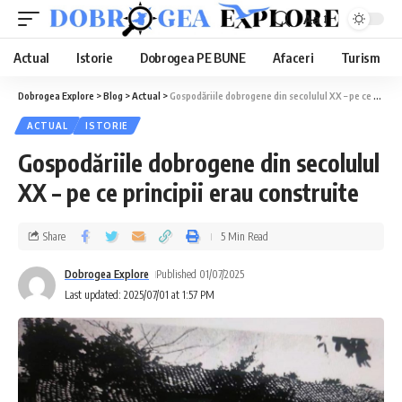
Aa
Actual
Istorie
Dobrogea PE BUNE
Afaceri
Turism
Dobrogea Explore
>
Blog
>
Actual
>
Gospodăriile dobrogene din secolulul XX – pe ce principii erau construite
ACTUAL
ISTORIE
Gospodăriile dobrogene din secolulul
XX – pe ce principii erau construite
Share
5 Min Read
Dobrogea Explore
Published 01/07/2025
Last updated: 2025/07/01 at 1:57 PM