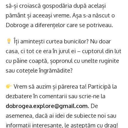
să-și croiască gospodăria după același
pământ și aceeași vreme. Așa s-a născut o
Dobroge a diferențelor care se potriveau.
Îți amintești curtea bunicilor? Nu doar
casa, ci tot ce era în jurul ei – cuptorul din lut
cu pâine coaptă, șopronul cu unelte ruginite
sau cotețele îngrămădite?
Vrem să auzim și părerea ta! Participă la
dezbatere în comentarii sau scrie-ne la
dobrogea.explore@gmail.com
. De
asemenea, dacă ai idei de subiecte noi sau
informații interesante, le așteptăm cu drag!