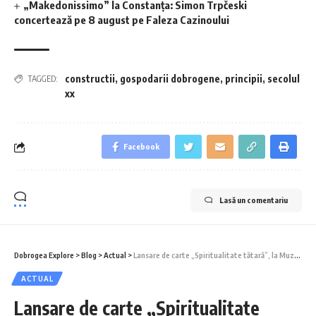
„Makedonissimo” la Constanța: Simon Trpčeski
concertează pe 8 august pe Faleza Cazinoului
constructii
,
gospodarii dobrogene
,
principii
,
secolul
TAGGED:
xx
Facebook
Lasă un comentariu
Dobrogea Explore
>
Blog
>
Actual
>
Lansare de carte „Spiritualitate tătară”, la Muzeul de Artă Populară Constanța
ACTUAL
Lansare de carte „Spiritualitate