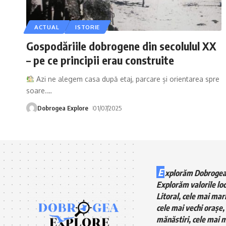
ACTUAL
ISTORIE
Gospodăriile dobrogene din secolulul XX
– pe ce principii erau construite
Azi ne alegem casa după etaj, parcare și orientarea spre
soare.
…
Dobrogea Explore
01/07/2025
E
xplorăm Dobrogea
Explorăm valorile loc
Litoral, cele mai mari
cele mai vechi orașe, 
mănăstiri, cele mai m