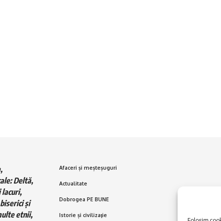
,
Afaceri și meșteșuguri
ale: Deltă,
Actualitate
 lacuri,
Dobrogea PE BUNE
biserici și
ulte etnii,
Istorie și civilizaţie
Folosim cooki