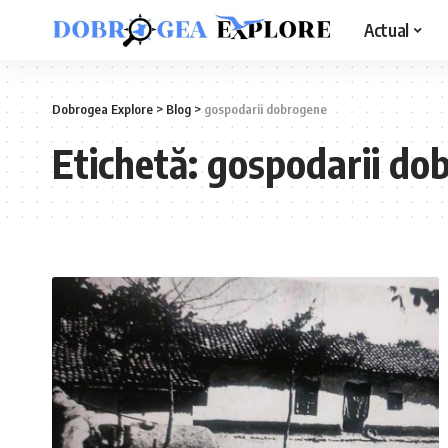
Actual
Dobrogea Explore
>
Blog
>
gospodarii dobrogene
Etichetă:
gospodarii do