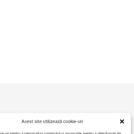
Acest site utilizează cookie-uri
e-uri pentru a personaliza conținutul și anunțurile, pentru a oferi funcții de