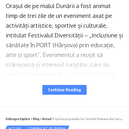
Oraşul de pe malul Dunării a fost animat
timp de trei zile de un eveniment axat pe
activități artistice, sportive și culturale,
intitulat Festivalul Diversității – „Incluziune și
sănătate în PORT (Hârșova) prin educație,
arte și sport”. Evenimentul a reușit să
stârnească și interesul turiștilor, care au
ocupat în proporţie de sută la sută locurile
de cazare din Hârșova.
Continue Reading
Evenimentul a cuprins ateliere de pictură și
lucru manual, căutare de comori, teatru
labirint, jocuri ale copilăriei, provocări cu
Dobrogea Explore
>
Blog
>
Actual
>
Spectacol grandios la Termele Romane din Constanța: Artiști din toată Europa unesc arta și istoria într-o rezidență culturală de excepție
ACTUAL
COMUNICAT DE PRESĂ