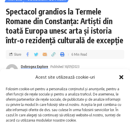
apă, competiții sportive (tenis de masă,
Spectacol grandios la Termele
aruncări la coșul de baschet, mini volei).
Romane din Constanța: Artiști din
Primarul Viorel Ionescu: Accent pe
toată Europa unesc arta și istoria
implicarea și promovarea hîrșovenilor
într-o rezidență culturală de excepție
„Dacă în anii anteriori am organizat
Share
6 Min Read
evenimente cu invitați de renume (Cargo,
Dobrogea Explore
Published 16/09/2023
Pheonix, Holograf, F.Charm, 3 Sud-Est, Ionuț
Last updated: 2023/09/25 at 2:32 PM
Acest site utilizează cookie-uri
Galani, Lidia Buble, Feli, Nicole Cerry, Alb
Negru etc), anul acesta punem accent pe
Folosim cookie-uri pentru a personaliza conținutul și anunțurile, pentru a
oferi funcții de rețele sociale și pentru a analiza traficul. De asemenea, le
implicarea și promovarea hârșovenilor. Vor fi
oferim partenerilor de rețele sociale, de publicitate și de analize informații
cu privire la modul în care folosiți site-ul nostru. Aceștia le pot combina cu
activități artistice, sportive, concursuri,
alte informații oferite de dvs. sau culese în urma folosirii serviciilor lor. În
cazul în care alegeți să continuați să utilizați website-ul nostru, sunteți de
muzică, dans și voie bună, toate făcute de
acord cu utilizarea modulelor noastre cookie.
hârșoveni, pentru hârșoveni… și nu numai!