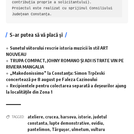
contribuția proprie a solicitantului). 

Proiectul este realizat cu sprijinul Consiliului 
Județean Constanța.
S-ar putea să vă placă și
Sunetul viitorului rescrie istoria muzicii în stil ART
NOUVEAU
TRUPA COMPACT, JOHNY ROMANO ȘI ADI ISTRATE VIN PE
RIVIERA MANGALIA
„Makedonissimo” la Constanța: Simon Trpčeski
concertează pe 8 august pe Faleza Cazinoului
Recipientele pentru colectarea separată a deșeurilor ajung
la localitățile din Zona 1
ateliere
,
crucea
,
harsova
,
istorie
,
judetul
TAGGED:
constanta
,
lupte demonstrative
,
ovidiu
,
pantelimon
,
Târgușor
,
ulmetum
,
vulturu