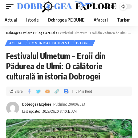
Aa
Actual
Istorie
Dobrogea PE BUNE
Afaceri
Turism
Dobrogea Explore
>
Blog
>
Actual
>
Festivalul Ulmetum – Eroii din Pădurea de Ulmi: O călătorie culturală în istoria Dobrogei
ACTUAL
COMUNICAT DE PRESĂ
ISTORIE
Festivalul Ulmetum – Eroii din
Pădurea de Ulmi: O călătorie
culturală în istoria Dobrogei
Share
5 Min Read
Dobrogea Explore
Published 20/09/2023
Last updated: 2023/09/20 at 10:12 AM