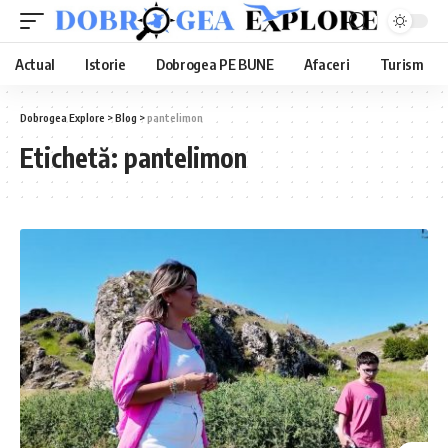
Actual
Istorie
Dobrogea PE BUNE
Afaceri
Turism
Dobrogea Explore
>
Blog
>
pantelimon
Etichetă:
pantelimon