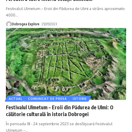
Festivalul Ulmetum – Eroii din Pădurea de Ulmi a strâns aproximativ
4000
…
Dobrogea Explore
25/09/2023
ACTUAL
COMUNICAT DE PRESĂ
ISTORIE
Festivalul Ulmetum – Eroii din Pădurea de Ulmi: O
călătorie culturală în istoria Dobrogei
În perioada 18 - 24 septembrie 2023 se desfășoară Festivalul
Ulmetum –
…