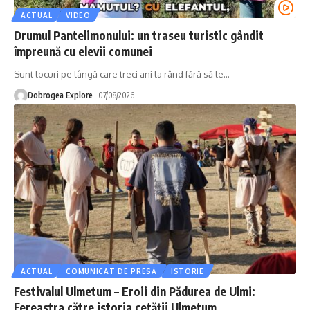
ACTUAL
VIDEO
Drumul Pantelimonului: un traseu turistic gândit
împreună cu elevii comunei
Sunt locuri pe lângă care treci ani la rând fără să le
…
Dobrogea Explore
07/08/2026
ACTUAL
COMUNICAT DE PRESĂ
ISTORIE
Festivalul Ulmetum – Eroii din Pădurea de Ulmi:
Fereastra către istoria cetății Ulmetum