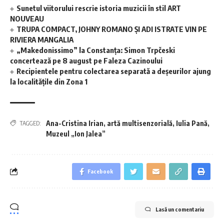
Sunetul viitorului rescrie istoria muzicii în stil ART
NOUVEAU
TRUPA COMPACT, JOHNY ROMANO ȘI ADI ISTRATE VIN PE
RIVIERA MANGALIA
„Makedonissimo” la Constanța: Simon Trpčeski
concertează pe 8 august pe Faleza Cazinoului
Recipientele pentru colectarea separată a deșeurilor ajung
la localitățile din Zona 1
Ana-Cristina Irian
,
artă multisenzorială
,
Iulia Pană
,
TAGGED:
Muzeul „Ion Jalea”
Facebook
Lasă un comentariu