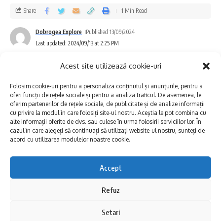
Share
1 Min Read
Dobrogea Explore
Published 13/09/2024
Last updated: 2024/09/13 at 2:25 PM
Acest site utilizează cookie-uri
Folosim cookie-uri pentru a personaliza conținutul și anunțurile, pentru a
Acest eveniment a oferit o platformă pentru
oferi funcții de rețele sociale și pentru a analiza traficul. De asemenea, le
oferim partenerilor de rețele sociale, de publicitate și de analize informații
asociațiile culturale din zonă să își prezinte
cu privire la modul în care folosiți site-ul nostru. Aceștia le pot combina cu
alte informații oferite de dvs. sau culese în urma folosirii serviciilor lor. În
activitatea prin jocuri și activități interactive,
cazul în care alegeți să continuați să utilizați website-ul nostru, sunteți de
dedicate limbilor străine și studiului
acord cu utilizarea modulelor noastre cookie.
acestora. Participanții, indiferent de vârstă,
Accept
au avut ocazia să exploreze bogăția
Refuz
lingvistică a regiunii Dobrogea, prin activități
Expoziția „Izvoade în timp și spațiu
care au vizat atât copiii și tinerii, cât și
românesc” de la Muzeul de Artă Populară
Setari