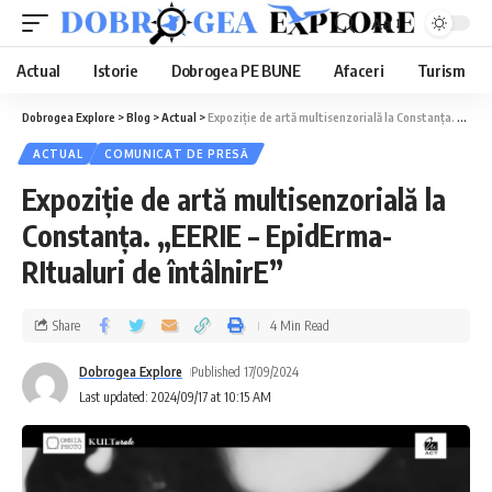
Aa
Actual
Istorie
Dobrogea PE BUNE
Afaceri
Turism
Dobrogea Explore
>
Blog
>
Actual
>
Expoziție de artă multisenzorială la Constanța. „EERIE – EpidErma-RItualuri de întâlnirE”
ACTUAL
COMUNICAT DE PRESĂ
Expoziție de artă multisenzorială la
Constanța. „EERIE – EpidErma-
RItualuri de întâlnirE”
Share
4 Min Read
Dobrogea Explore
Published 17/09/2024
Last updated: 2024/09/17 at 10:15 AM