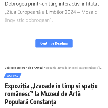
Dobrogea printr-un târg interactiv, intitulat
„Ziua Europeană a Limbilor 2024 – Mozaic
lingvistic dobrogean”.
Cuprins
Continue Reading
Ziua Europeană a Limbilor 2024 – o sărbătoare a
multilingvismului
Diversitatea lingvistică din Dobrogea – o comoară de
păstrat
Dobrogea Explore
>
Blog
>
Actual
>
Expoziția „Izvoade în timp și spațiu românesc” la Muzeul de Artă Populară Constanța
Un eveniment de succes în Constanța
ACTUAL
Expoziția „Izvoade în timp și spațiu
românesc” la Muzeul de Artă
Populară Constanța