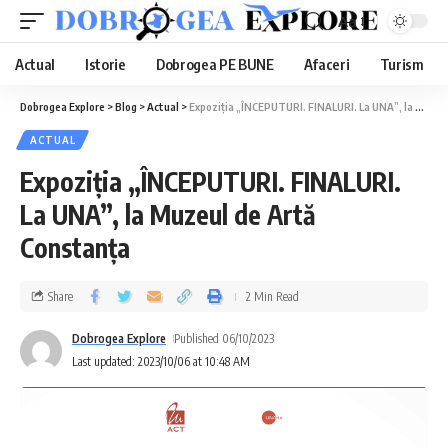
Aa
Actual
Istorie
Dobrogea PE BUNE
Afaceri
Turism
Dobrogea Explore
>
Blog
>
Actual
>
Expoziția „ÎNCEPUTURI. FINALURI. La UNA”, la Muzeul de Artă Constanța
ACTUAL
Expoziția „ÎNCEPUTURI. FINALURI.
La UNA”, la Muzeul de Artă
Constanța
Share
2 Min Read
Dobrogea Explore
Published 06/10/2023
Last updated: 2023/10/06 at 10:48 AM