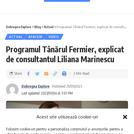
subliniat importanța cercetărilor
arheologice, care stau la baza scrierii istoriei,
Dobrogea Explore
>
Blog
>
Actual
>
Programul Tânărul Fermier, explicat de consultantul Liliana Marinescu
mai ales într-o zonă precum Dobrogea, atât
ACTUAL
AFACERI
VIDEO
de bogată în vestigii. Lupu a vorbit și despre
Programul Tânărul Fermier, explicat
rolul autorităților publice locale, acela de a
de consultantul Liliana Marinescu
oferi suport pentru cercetare, fără a interfera
cu activitatea științifică.
Share
2 Min Read
„Rolul meu este acela de administrator, un
Dobrogea Explore
Published 29/09/2023
Last updated: 2023/10/04 at 3:01 PM
conducător vremelnic în această funcție,
care trebuie să susțină un astfel de
eveniment și activitatea dumneavoastră.
Acest site utilizează cookie-uri
Căci evidențele istorice stau la baza
Folosim cookie-uri pentru a personaliza conținutul și anunțurile, pentru a