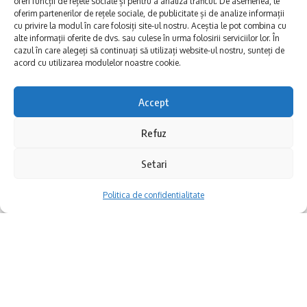
oferi funcții de rețele sociale și pentru a analiza traficul. De asemenea, le
identității noastre naționale. Vă felicit pentru
oferim partenerilor de rețele sociale, de publicitate și de analize informații
cu privire la modul în care folosiți site-ul nostru. Aceștia le pot combina cu
ceea ce ați făcut, știu că e o muncă de Sisif,
alte informații oferite de dvs. sau culese în urma folosirii serviciilor lor. În
cazul în care alegeți să continuați să utilizați website-ul nostru, sunteți de
o muncă în care nu vezi rezultatele de pe o zi
acord cu utilizarea modulelor noastre cookie.
pe alta, dar ele rămân adânc înscrise în
istoria neamului nostru și în istoria acestei
Accept
Liliana Marinescu a explicat pe înțelesul
zone”, a spus Mihai Lupu, președintele
Refuz
tuturor ce înseamnă programul Tânărul
Consiliului Județean Constanța.
Fermier și ce condiții trebuie să
Setari
îndeplinească aplicanții. Programele cu
Politica de confidentialitate
finanțare europeană reprezintă un mare
ajutor pentru investitorii din agricultură, mai
ales în condițiile perturbărilor economice din
prezent.