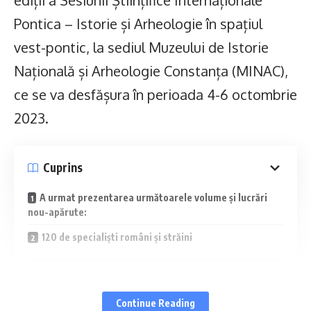
ediții a Sesiunii Științifice Internaționale
Pontica – Istorie și Arheologie în spațiul
vest-pontic, la sediul Muzeului de Istorie
Națională și Arheologie Constanța (MINAC),
ce se va desfășura în perioada 4-6 octombrie
2023.
Cuprins
A urmat prezentarea următoarele volume și lucrări
nou-apărute:
120 de specialiști români și străini
La eveniment a fost prezent președintele
Continue Reading
Consiliului Județean, Mihai Lupu, care a