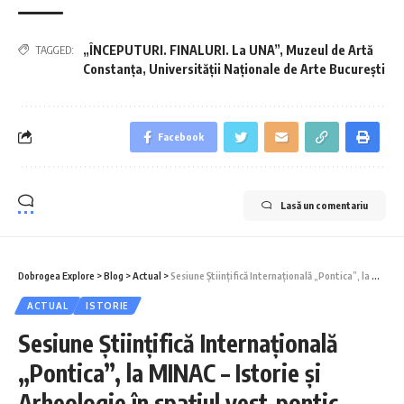
„ÎNCEPUTURI. FINALURI. La UNA”
,
Muzeul de Artă
TAGGED:
Constanța
,
Universității Naționale de Arte București
Facebook
Lasă un comentariu
Dobrogea Explore
>
Blog
>
Actual
>
Sesiune Științifică Internațională „Pontica”, la MINAC – Istorie și Arheologie în spațiul vest-pontic
ACTUAL
ISTORIE
Sesiune Științifică Internațională
„Pontica”, la MINAC – Istorie și
Arheologie în spațiul vest-pontic