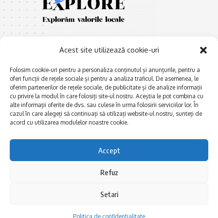
Acest site utilizează cookie-uri
Folosim cookie-uri pentru a personaliza conținutul și anunțurile, pentru a
oferi funcții de rețele sociale și pentru a analiza traficul. De asemenea, le
oferim partenerilor de rețele sociale, de publicitate și de analize informații
E
Afaceri și meșteșuguri
xplorăm Dobrogea,
cu privire la modul în care folosiți site-ul nostru. Aceștia le pot combina cu
Explorăm valorile locale:
alte informații oferite de dvs. sau culese în urma folosirii serviciilor lor. În
Actualitate
Deltă, Litoral, cele mai mari
cazul în care alegeți să continuați să utilizați website-ul nostru, sunteți de
Dobrogea PE BUNE
lacuri, cele mai vechi orașe,
acord cu utilizarea modulelor noastre cookie.
biserici și mănăstiri, cele mai
Istorie și civilizaţie
multe etnii, CELE MAI
La Drum cu Ada
Accept
FRUMOASE POVEȘTI.
Haideți în călătorie cu noi!
Politica de confidentialitate
Refuz
Setari
Follow US
Politica de confidentialitate