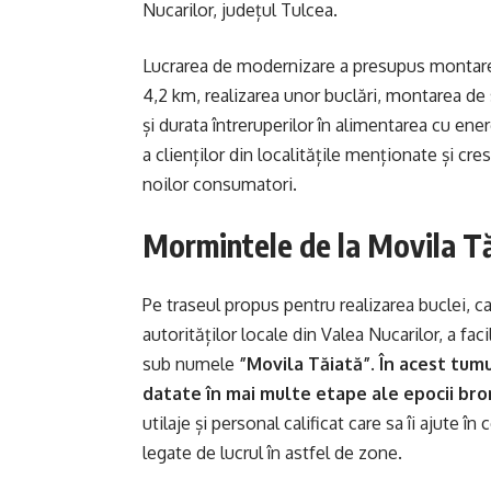
Nucarilor, județul Tulcea.
Lucrarea de modernizare a presupus montarea
4,2 km, realizarea unor buclări, montarea de
și durata întreruperilor în alimentarea cu ene
a clienților din localitățile menționate și cr
noilor consumatori.
Mormintele de la Movila T
Pe traseul propus pentru realizarea buclei, ca 
autorităților locale din Valea Nucarilor, a fac
sub numele
”Movila Tăiată”
.
În acest tum
datate în mai multe etape ale epocii bro
utilaje și personal calificat care sa îi ajute î
legate de lucrul în astfel de zone.