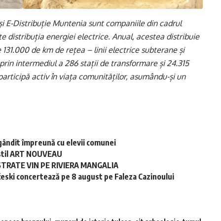
și E-Distribuție Muntenia sunt companiile din cadrul
e distribuția energiei electrice. Anual, acestea distribuie
131.000 de km de rețea – linii electrice subterane și
 prin intermediul a 286 stații de transformare și 24.315
participă activ în viața comunităților, asumându-și un
gândit împreună cu elevii comunei
în stil ART NOUVEAU
STRATE VIN PE RIVIERA MANGALIA
ski concertează pe 8 august pe Faleza Cazinoului