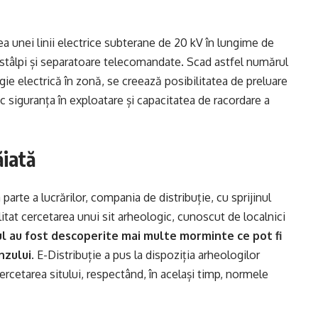
 unei linii electrice subterane de 20 kV în lungime de
 stâlpi și separatoare telecomandate. Scad astfel numărul
rgie electrică în zonă, se creează posibilitatea de preluare
esc siguranța în exploatare și capacitatea de racordare a
ăiată
parte a lucrărilor, compania de distribuție, cu sprijinul
ilitat cercetarea unui sit arheologic, cunoscut de localnici
ul au fost descoperite mai multe morminte ce pot fi
nzului.
E-Distribuție a pus la dispoziția arheologilor
n cercetarea sitului, respectând, în același timp, normele