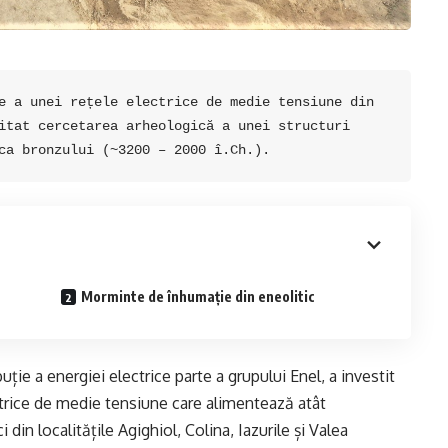
e a unei rețele electrice de medie tensiune din 
itat cercetarea arheologică a unei structuri 
ca bronzului (~3200 – 2000 î.Ch.).
Morminte de înhumație din eneolitic
ție a energiei electrice parte a grupului Enel, a investit
ectrice de medie tensiune care alimentează atât
din localitățile Agighiol, Colina, Iazurile și Valea