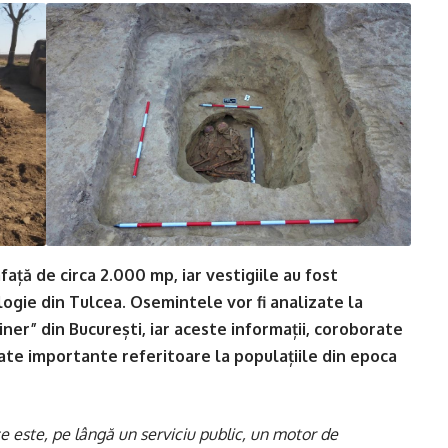
ață de circa 2.000 mp, iar vestigiile au fost
ogie din Tulcea. Osemintele vor fi analizate la
iner” din București, iar aceste informații, coroborate
ate importante referitoare la populațiile din epoca
ce este, pe lângă un serviciu public, un motor de