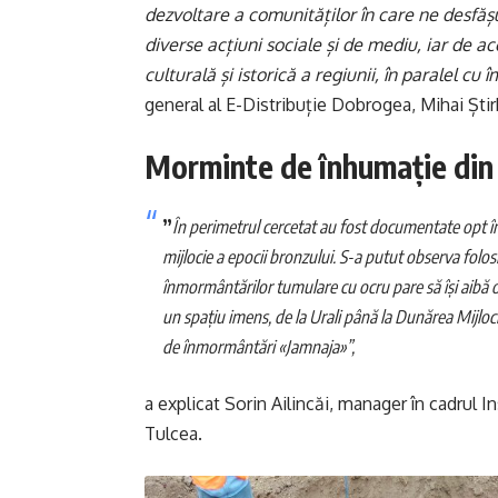
dezvoltare a comunităților în care ne desfășu
diverse acțiuni sociale și de mediu, iar de a
culturală și istorică a regiunii, în paralel cu
general al E-Distribuție Dobrogea, Mihai Ști
Morminte de înhumație din 
”
În perimetrul cercetat au fost documentate opt î
mijlocie a epocii bronzului. S-a putut observa folosir
înmormântărilor tumulare cu ocru pare să își aibă o
un spațiu imens, de la Urali până la Dunărea Mijlo
de înmormântări «Jamnaja»”,
a explicat Sorin Ailincăi, manager în cadrul 
Tulcea.