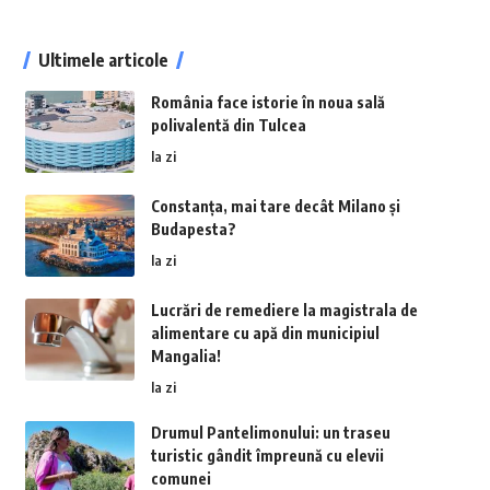
Ultimele articole
România face istorie în noua sală
polivalentă din Tulcea
la zi
Constanța, mai tare decât Milano și
Budapesta?
la zi
Lucrări de remediere la magistrala de
alimentare cu apă din municipiul
Mangalia!
la zi
Drumul Pantelimonului: un traseu
turistic gândit împreună cu elevii
comunei