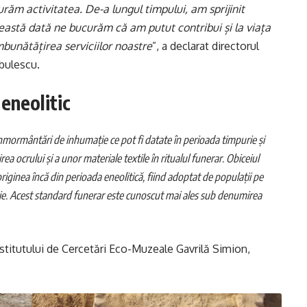
răm activitatea. De-a lungul timpului, am sprijinit
ceastă dată ne bucurăm că am putut contribui și la viața
 îmbunătățirea serviciilor noastre
”, a declarat directorul
rbulescu.
eneolitic
nmormântări de inhumație ce pot fi datate în perioada timpurie și
ea ocrului și a unor materiale textile în ritualul funerar. Obiceiul
riginea încă din perioada eneolitică, fiind adoptat de populații pe
cie. Acest standard funerar este cunoscut mai ales sub denumirea
Institutului de Cercetări Eco-Muzeale Gavrilă Simion,