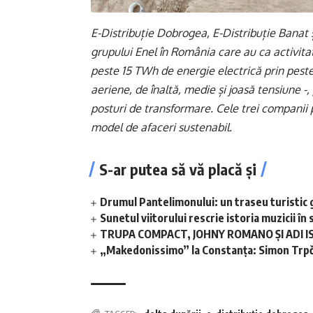
E-Distribuție Dobrogea, E-Distribuție Banat 
grupului Enel în România care au ca activitat
peste 15 TWh de energie electrică prin peste 
aeriene, de înaltă, medie și joasă tensiune -,
posturi de transformare. Cele trei companii 
model de afaceri sustenabil.
S-ar putea să vă placă și
Drumul Pantelimonului: un traseu turistic 
Sunetul viitorului rescrie istoria muzicii 
TRUPA COMPACT, JOHNY ROMANO ȘI ADI I
„Makedonissimo” la Constanța: Simon Trpče