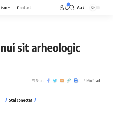
rism
Contact
Aa
nui sit arheologic
Share
4 Min Read
Stai conectat