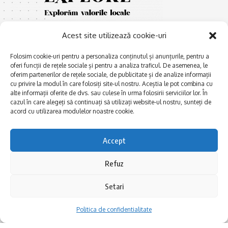
Acest site utilizează cookie-uri
Folosim cookie-uri pentru a personaliza conținutul și anunțurile, pentru a
oferi funcții de rețele sociale și pentru a analiza traficul. De asemenea, le
oferim partenerilor de rețele sociale, de publicitate și de analize informații
cu privire la modul în care folosiți site-ul nostru. Aceștia le pot combina cu
E
Afaceri și meșteșuguri
xplorăm Dobrogea,
alte informații oferite de dvs. sau culese în urma folosirii serviciilor lor. În
Explorăm valorile locale:
cazul în care alegeți să continuați să utilizați website-ul nostru, sunteți de
Actualitate
Deltă, Litoral, cele mai mari
acord cu utilizarea modulelor noastre cookie.
Dobrogea PE BUNE
lacuri, cele mai vechi orașe,
biserici și mănăstiri, cele mai
Istorie și civilizaţie
Accept
multe etnii, CELE MAI
La Drum cu Ada
FRUMOASE POVEȘTI.
Refuz
Haideți în călătorie cu noi!
Politica de confidentialitate
Setari
Follow US
Politica de confidentialitate
Realizat de SMDG.Ro