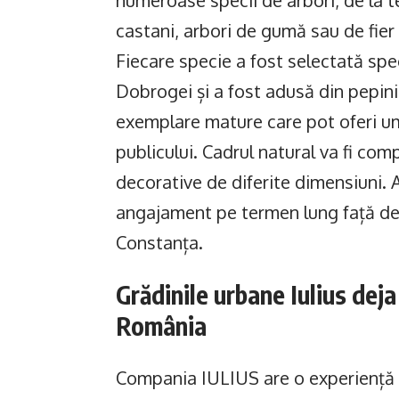
numeroase specii de arbori, de la tei
castani, arbori de gumă sau de fier P
Fiecare specie a fost selectată spe
Dobrogei și a fost adusă din pepinie
exemplare mature care pot oferi umb
publicului. Cadrul natural va fi comp
decorative de diferite dimensiuni
angajament pe termen lung față de 
Constanța.
Grădinile urbane Iulius dej
România
Compania IULIUS are o experiență s