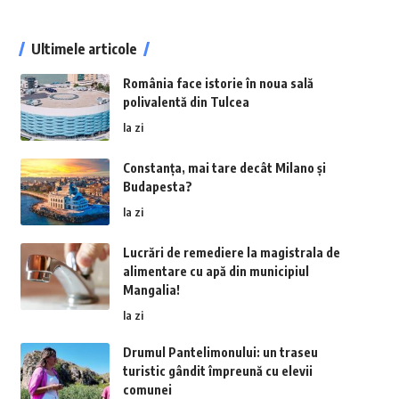
Ultimele articole
România face istorie în noua sală
polivalentă din Tulcea
la zi
Constanța, mai tare decât Milano și
Budapesta?
la zi
Lucrări de remediere la magistrala de
alimentare cu apă din municipiul
Mangalia!
la zi
Drumul Pantelimonului: un traseu
turistic gândit împreună cu elevii
comunei