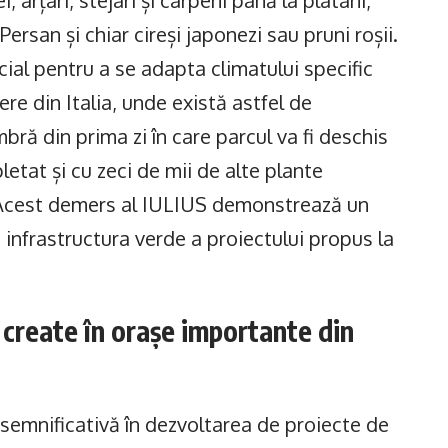
, arțari, stejari și carpeni până la platani,
ersan și chiar cireși japonezi sau pruni roșii.
cial pentru a se adapta climatului specific
re din Italia, unde există astfel de
ră din prima zi în care parcul va fi deschis
letat și cu zeci de mii de alte plante
. Acest demers al IULIUS demonstrează un
infrastructura verde a proiectului propus la
a create în orașe importante din
emnificativă în dezvoltarea de proiecte de