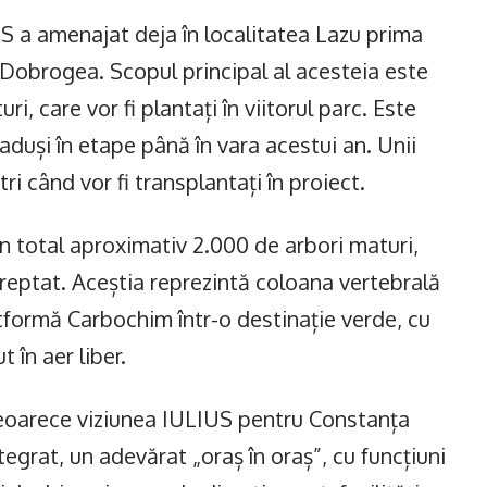
S a amenajat deja în localitatea Lazu prima
 Dobrogea. Scopul principal al acesteia este
ri, care vor fi plantați în viitorul parc. Este
aduși în etape până în vara acestui an. Unii
ri când vor fi transplantați în proiect.
în total aproximativ 2.000 de arbori maturi,
i treptat. Aceștia reprezintă coloana vertebrală
tformă Carbochim într-o destinație verde, cu
 în aer liber.
 deoarece viziunea IULIUS pentru Constanța
egrat, un adevărat „oraș în oraș”, cu funcțiuni