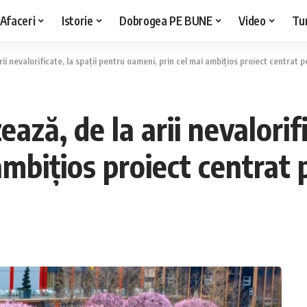
Afaceri
Istorie
Dobrogea PE BUNE
Video
Tu
ii nevalorificate, la spații pentru oameni, prin cel mai ambițios proiect centrat 
ează, de la arii nevalorif
ambițios proiect centrat 