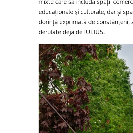
mixte care să includă spații comercia
educaționale și culturale, dar și spa
dorință exprimată de constănțeni, a
derulate deja de IULIUS.