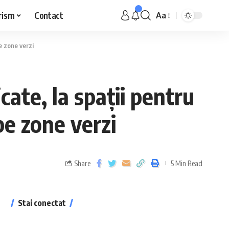
rism
Contact
Aa
pe zone verzi
icate, la spații pentru
pe zone verzi
Share
5 Min Read
Stai conectat