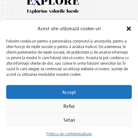
Acest site utilizează cookie-uri
Folosim cookie-uri pentru a personaliza conținutul și anunțurile, pentru a
oferi funcții de rețele sociale și pentru a analiza traficul. De asemenea, le
oferim partenerilor de rețele sociale, de publicitate și de analize informații
E
Afaceri și meșteșuguri
xplorăm Dobrogea,
cu privire la modul în care folosiți site-ul nostru. Aceștia le pot combina cu
Explorăm valorile locale:
alte informații oferite de dvs. sau culese în urma folosirii serviciilor lor. În
Actualitate
cazul în care alegeți să continuați să utilizați website-ul nostru, sunteți de
Deltă, Litoral, cele mai mari
Dobrogea PE BUNE
acord cu utilizarea modulelor noastre cookie.
lacuri, cele mai vechi orașe,
biserici și mănăstiri, cele mai
Istorie și civilizaţie
multe etnii, CELE MAI
Accept
La Drum cu Ada
FRUMOASE POVEȘTI.
Haideți în călătorie cu noi!
Politica de confidentialitate
Refuz
Setari
Follow US
Politica de confidentialitate