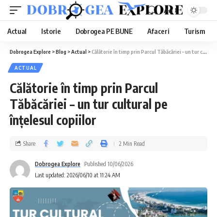
Aa
Actual
Istorie
Dobrogea PE BUNE
Afaceri
Turism
Dobrogea Explore
>
Blog
>
Actual
>
Călătorie în timp prin Parcul Tăbăcăriei – un tur cultural pe înțelesul copiilor
ACTUAL
Călătorie în timp prin Parcul
Tăbăcăriei – un tur cultural pe
înțelesul copiilor
Share
2 Min Read
Dobrogea Explore
Published 10/06/2026
Last updated: 2026/06/10 at 11:24 AM