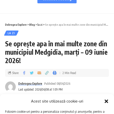
pe care astfel de informații o pot genera în
rândul turiștilor și al operatorilor economici.
Este firesc ca oamenii să își pună întrebări
Dobrogea Explore
>
Blog
>
la zi
>
Se oprește apa în mai multe zone din municipiul Medgidia, marți – 09 iunie 2026!
atunci când este vorba despre siguranța lor
LA ZI
și a familiilor lor. Tocmai de aceea,
Se oprește apa în mai multe zone din
considerăm că răspunsul potrivit nu este
municipiul Medgidia, marți – 09 iunie
diminuarea importanței acestor preocupări și
2026!
nici evitarea subiectului, ci o comunicare
publică rapidă, transparentă și constantă din
Share
2 Min Read
partea autorităților competente. Turiștii au
Dobrogea Explore
Published 08/06/2026
Last updated: 2026/06/08 at 1:09 PM
dreptul să fie informați corect, iar industria
turistică are nevoie de predictibilitate și
Acest site utilizează cookie-uri
încredere.
Folosim cookie-uri pentru a personaliza conținutul și anunțurile, pentru a