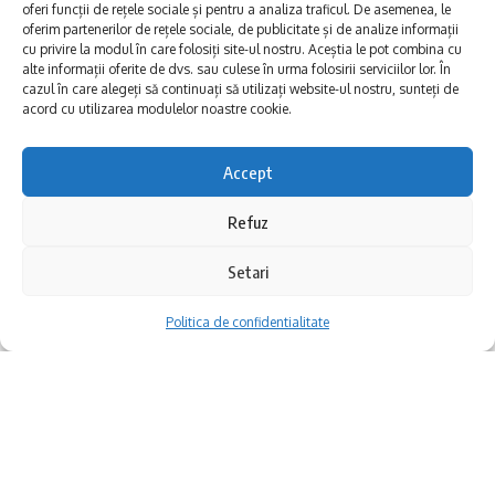
oferi funcții de rețele sociale și pentru a analiza traficul. De asemenea, le
oferim partenerilor de rețele sociale, de publicitate și de analize informații
“Această intervenție este una foarte
cu privire la modul în care folosiți site-ul nostru. Aceștia le pot combina cu
alte informații oferite de dvs. sau culese în urma folosirii serviciilor lor. În
importantă pentru protejarea turismului de
cazul în care alegeți să continuați să utilizați website-ul nostru, sunteți de
pe litoralul românesc. Agenții economici fac
acord cu utilizarea modulelor noastre cookie.
eforturi pentru a menține unitățile de primire
Accept
turistică în stare bună, iar investițiile sunt pe
măsură. Lucrurile trebuie tratate foarte
Refuz
serios. Vorbim despre business, nu despre
RAJA SA va executa
marți, 09 iunie 2026
,
Setari
hobby, iar în așteptarea unor măsuri
lucrări de dezafectare a unor conducte de
Politica de confidentialitate
favorabile, mulțumim anticipat tuturor celor
distribuție existente, ca parte a procesului
cărora ne adresăm prin această scrisoare
de modernizare și reconfigurare a sistemului
deschisă”, a declarat George Măndilă –
centralizat de alimentare cu apă din
Președinte, OMD Mamaia Constanța.
municipiul Medgidia, județul Constanța.