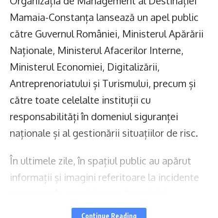
Organizația de Management al Destinației
Mamaia-Constanța lansează un apel public
către Guvernul României, Ministerul Apărării
Naționale, Ministerul Afacerilor Interne,
Ministerul Economiei, Digitalizării,
Antreprenoriatului și Turismului, precum și
către toate celelalte instituții cu
responsabilități în domeniul siguranței
naționale și al gestionării situațiilor de risc.
În ultimele zile, în spațiul public au apărut
informații și imagini referitoare la incidente
petrecute în proximitatea litoralului
românesc. Înțelegem pe deplin îngrijorarea
Continue Reading