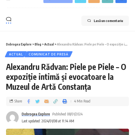
Lasă un comentariu
Dobrogea Explore
>
Blog
>
Actual
>
Alexandru Rădvan: Piele pe Piele – O expoziție intimă și evocatoare la Muzeul de Artă Constanţa
ACTUAL
COMUNICAT DE PRESĂ
Alexandru Rădvan: Piele pe Piele – O
expoziție intimă și evocatoare la
Muzeul de Artă Constanţa
Share
4 Min Read
Dobrogea Explore
Published 08/01/2024
Last updated: 2024/01/08 at 11:14 AM