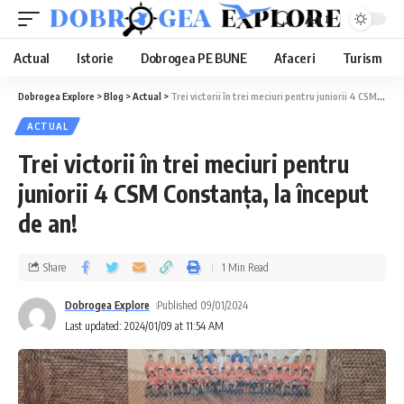
Aa
Actual
Istorie
Dobrogea PE BUNE
Afaceri
Turism
Dobrogea Explore
>
Blog
>
Actual
>
Trei victorii în trei meciuri pentru juniorii 4 CSM Constanța, la început de an!
ACTUAL
Trei victorii în trei meciuri pentru
juniorii 4 CSM Constanța, la început
de an!
Share
1 Min Read
Dobrogea Explore
Published 09/01/2024
Last updated: 2024/01/09 at 11:54 AM