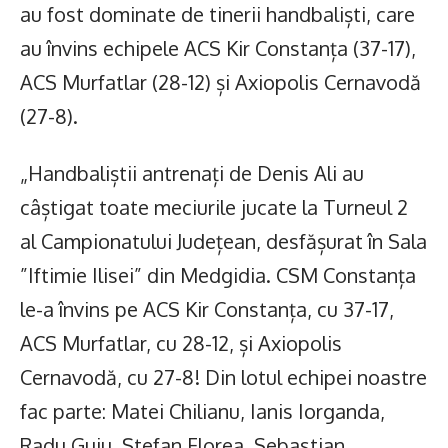
au fost dominate de tinerii handbaliști, care
au învins echipele ACS Kir Constanța (37-17),
ACS Murfatlar (28-12) și Axiopolis Cernavodă
(27-8).
„Handbaliștii antrenați de Denis Ali au
câștigat toate meciurile jucate la Turneul 2
al Campionatului Județean, desfășurat în Sala
”Iftimie Ilisei” din Medgidia. CSM Constanța
le-a învins pe ACS Kir Constanța, cu 37-17,
ACS Murfatlar, cu 28-12, și Axiopolis
Cernavodă, cu 27-8! Din lotul echipei noastre
fac parte: Matei Chilianu, Ianis Iorganda,
Radu Guiu, Ștefan Florea, Sebastian