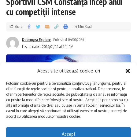
Sportivii CSM Constanța încep anul
Alexandru Rădvan, este unul dintre cei mai
cu competiții intense
prolifici şi importanţi artişti ai generaţiei
anilor 2000, cu un palmares expoziţional
Share
4 Min Read
impresionant, revenind an de an pe simezele
Dobrogea Explore
Published 04/01/2024
muzeelor din România şi din afara graniţelor
Last updated: 2024/01/04 at 1:11 PM
ţării, cu seriile sale de picturi de mari
dimensiuni. Expoziţia personală „Piele pe
Acest site utilizează cookie-uri
piele”, concepută pentru spaţiul Muzeului de
Folosim cookie-uri pentru a personaliza conținutul și anunțurile, pentru a
Artă din Constanţa, reuneşte 10 (zece) picturi
oferi funcții de rețele sociale și pentru a analiza traficul. De asemenea, le
oferim partenerilor de rețele sociale, de publicitate și de analize informații
de mari dimensiuni realizate în anul 2023 –
cu privire la modul în care folosiți site-ul nostru. Aceștia le pot combina cu
patru dintre acestea fiind de 3 (trei) metri
alte informații oferite de dvs. sau culese în urma folosirii serviciilor lor. În
cazul în care alegeți să continuați să utilizați website-ul nostru, sunteți de
lungime fiecare – şi o serie de desene ce
acord cu utilizarea modulelor noastre cookie.
prefigurează dezvoltările picturale.
Accept