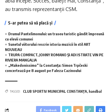
abia începe. Succes, băieți! Hai, Constanța”,
au transmis reprezentanții CSM.
S-ar putea să vă placă și
Drumul Pantelimonului: un traseu turistic gândit împreună
cu elevii comunei
Sunetul viitorului rescrie istoria muzicii în stil ART
NOUVEAU
TRUPA COMPACT, JOHNY ROMANO ȘI ADI ISTRATE VIN PE
RIVIERA MANGALIA
„Makedonissimo” la Constanța: Simon Trpčeski
concertează pe 8 august pe Faleza Cazinoului
CLUB SPORTIV MUNICIPAL CONSTANŢA
,
handbal
TAGGED:
Facebook