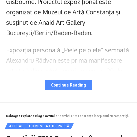
Gisbourne. Proiectul expoziţional este
organizat de Muzeul de Artă Constanţa şi
susţinut de Anaid Art Gallery
Bucureşti/Berlin/Baden-Baden.
Expoziția personală „Piele pe piele” semnată
Alexandru Rădvan este prima manifestare
artistică din cadrul anului aniversar „20 de
ani de Anaid Art Gallery 2004 – 2024″. După
Continue Reading
fiecare zece ani am făcut o schimbare în
viața galeriei noastre, pentru că schimbarea
înseamnă evoluție : 2004 – București I 2015 –
Dobrogea Explore
>
Blog
>
Actual
>
Sportivii CSM Constanța încep anul cu competiții intense
Berlin I 2024 – Baden-Baden.
ACTUAL
COMUNICAT DE PRESĂ