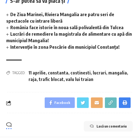
S-ar putea să vă placă și
De Ziua Marinei, Riviera Mangalia are patru seri de
spectacole cu intrare liberă
România face istorie în noua sală polivalentă din Tulcea
Lucrări de remediere la magistrala de alimentare cu apă din
municipiul Mangalia!
Intervenție în zona Pescărie din municipiul Constanța!
11 aprilie
,
constanta
,
costinesti
,
lucrari
,
mangalia
,
TAGGED:
raja
,
trafic blocat
,
valu lui traian
Facebook
Lasă un comentariu