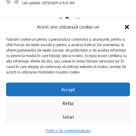
Nord din Constanța.
Last updated: 2025/04/09 at 8:47 AM
Când? În 1968.
Cine a dus-o la muzeu? Un bărbat pe
Acest site utilizează cookie-uri
nume Ion Aldea.
Folosim cookie-uri pentru a personaliza conținutul și anunțurile, pentru a
oferi funcții de rețele sociale și pentru a analiza traficul. De asemenea, le
oferim partenerilor de rețele sociale, de publicitate și de analize informații
Da, fix așa. Nu e vorba de vreo descoperire
cu privire la modul în care folosiți site-ul nostru. Aceștia le pot combina cu
într-un sit arheologic oficial. Ci de o piesă
alte informații oferite de dvs. sau culese în urma folosirii serviciilor lor. În
cazul în care alegeți să continuați să utilizați website-ul nostru, sunteți de
recuperată de muzeografi printr-o achiziție
acord cu utilizarea modulelor noastre cookie.
directă de la un locuitor.
Accept
Locuitorii din mai multe zone ale municipiului
O poveste de martir, spusă în piatră
Refuz
Constanța vor rămâne fără apă în noaptea
Placa de marmură este doar un fragment,
de marți spre miercuri, 9 aprilie, din cauza
Setari
dar are o însemnătate uriașă. A fost, cel mai
unei avarii urgente la sistemul de alimentare
Politica de confidentialitate
probabil, așezată la intrarea unui
martyrium
cu apă. Echipele RAJA intervin pentru