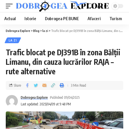
Aa
Actual
Istorie
Dobrogea PE BUNE
Afaceri
Turism
Dobrogea Explore
>
Blog
>
la zi
>
Trafic blocat pe DJ391B în zona Bălții Limanu, din cauza lucrărilor RAJA – rute alternative
LA ZI
Trafic blocat pe DJ391B în zona Bălții
Limanu, din cauza lucrărilor RAJA –
rute alternative
Share
3 Min Read
Dobrogea Explore
Published 09/04/2025
Last updated: 2025/04/09 at 9:48 PM