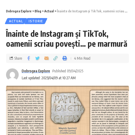
Dobrogea Explore
>
Blog
>
Actual
>
Înainte de Instagram și TikTok, oamenii scriau povești… pe marmură
ACTUAL
ISTORIE
Înainte de Instagram și TikTok,
oamenii scriau povești… pe marmură
Share
4 Min Read
Dobrogea Explore
Published 09/04/2025
Last updated: 2025/04/09 at 10:27 AM