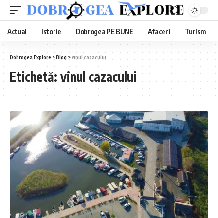
Actual
Istorie
Dobrogea PE BUNE
Afaceri
Turism
Dobrogea Explore
>
Blog
>
vinul cazacului
Etichetă:
vinul cazacului