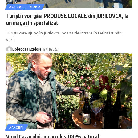
ACTUAL
VIDEO
Turiștii vor găsi PRODUSE LOCALE din JURILOVCA, la
un magazin specializat
Turiștii care ajung în Jurilovca, poarta de intrare în Delta Dunării,
vor
…
Dobrogea Explore
27/11/2022
AFACERI
Vinul Cazacului, un produs 100% natural