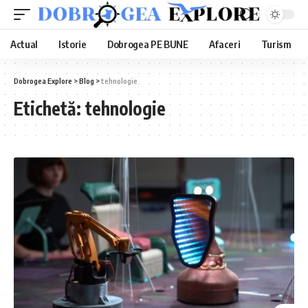
Actual
Istorie
Dobrogea PE BUNE
Afaceri
Turism
Dobrogea Explore
>
Blog
>
tehnologie
Etichetă:
tehnologie