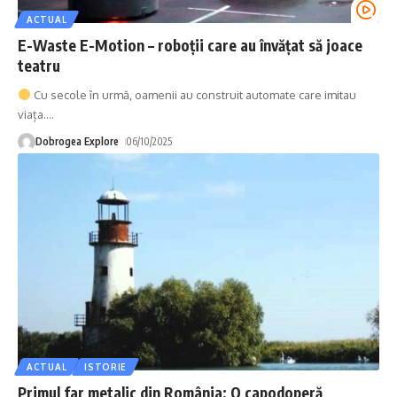
ACTUAL
E-Waste E-Motion – roboții care au învățat să joace
teatru
Cu secole în urmă, oamenii au construit automate care imitau
viața.
…
Dobrogea Explore
06/10/2025
ACTUAL
ISTORIE
Primul far metalic din România: O capodoperă