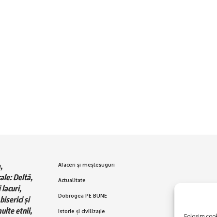
,
Afaceri și meșteșuguri
ale: Deltă,
Actualitate
 lacuri,
Dobrogea PE BUNE
biserici și
ulte etnii,
Istorie și civilizaţie
Folosim cooki