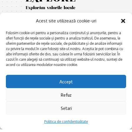
Acest site utilizează cookie-uri
Folosim cookie-uri pentru a personaliza conținutul și anunțurile, pentru a
oferi funcții de rețele sociale și pentru a analiza traficul. De asemenea, le
oferim partenerilor de rețele sociale, de publicitate și de analize informații
cu privire la modul în care folosiți site-ul nostru. Aceștia le pot combina cu
E
Afaceri și meșteșuguri
xplorăm Dobrogea,
alte informații oferite de dvs. sau culese în urma folosirii serviciilor lor. În
Explorăm valorile locale:
Actualitate
cazul în care alegeți să continuați să utilizați website-ul nostru, sunteți de
Deltă, Litoral, cele mai mari
acord cu utilizarea modulelor noastre cookie.
Dobrogea PE BUNE
lacuri, cele mai vechi orașe,
biserici și mănăstiri, cele mai
Istorie și civilizaţie
Accept
multe etnii, CELE MAI
La Drum cu Ada
FRUMOASE POVEȘTI.
Refuz
Haideți în călătorie cu noi!
Politica de confidentialitate
Setari
Follow US
Politica de confidentialitate
Realizat de SMDG.Ro