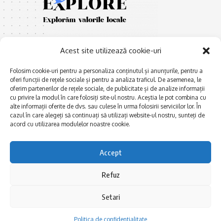
Acest site utilizează cookie-uri
Folosim cookie-uri pentru a personaliza conținutul și anunțurile, pentru a
oferi funcții de rețele sociale și pentru a analiza traficul. De asemenea, le
oferim partenerilor de rețele sociale, de publicitate și de analize informații
E
Afaceri și meșteșuguri
xplorăm Dobrogea,
cu privire la modul în care folosiți site-ul nostru. Aceștia le pot combina cu
Explorăm valorile locale:
alte informații oferite de dvs. sau culese în urma folosirii serviciilor lor. În
Actualitate
Deltă, Litoral, cele mai mari
cazul în care alegeți să continuați să utilizați website-ul nostru, sunteți de
Dobrogea PE BUNE
lacuri, cele mai vechi orașe,
acord cu utilizarea modulelor noastre cookie.
biserici și mănăstiri, cele mai
Istorie și civilizaţie
multe etnii, CELE MAI
La Drum cu Ada
Accept
FRUMOASE POVEȘTI.
Haideți în călătorie cu noi!
Politica de confidentialitate
Refuz
Setari
Follow US
Politica de confidentialitate