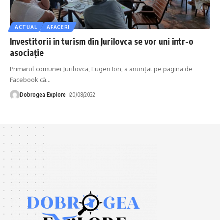
ACTUAL
AFACERI
Investitorii în turism din Jurilovca se vor uni într-o
asociație
Primarul comunei Jurilovca, Eugen Ion, a anunțat pe pagina de
Facebook că
…
Dobrogea Explore
20/08/2022