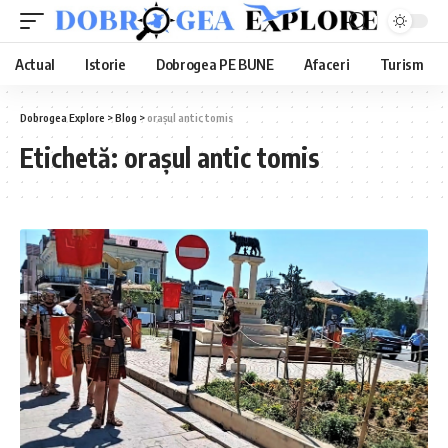
Actual
Istorie
Dobrogea PE BUNE
Afaceri
Turism
Dobrogea Explore
>
Blog
>
orașul antic tomis
Etichetă:
orașul antic tomis