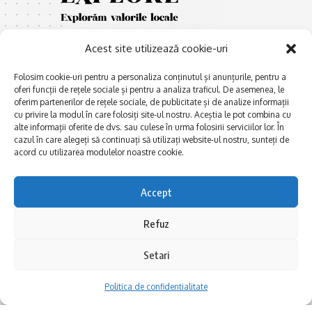
Acest site utilizează cookie-uri
Folosim cookie-uri pentru a personaliza conținutul și anunțurile, pentru a
oferi funcții de rețele sociale și pentru a analiza traficul. De asemenea, le
oferim partenerilor de rețele sociale, de publicitate și de analize informații
cu privire la modul în care folosiți site-ul nostru. Aceștia le pot combina cu
E
Afaceri și meșteșuguri
xplorăm Dobrogea,
alte informații oferite de dvs. sau culese în urma folosirii serviciilor lor. În
Explorăm valorile locale:
cazul în care alegeți să continuați să utilizați website-ul nostru, sunteți de
Actualitate
Deltă, Litoral, cele mai mari
acord cu utilizarea modulelor noastre cookie.
Dobrogea PE BUNE
lacuri, cele mai vechi orașe,
biserici și mănăstiri, cele mai
Istorie și civilizaţie
Accept
multe etnii, CELE MAI
La Drum cu Ada
FRUMOASE POVEȘTI.
Refuz
Haideți în călătorie cu noi!
Politica de confidentialitate
Setari
Follow US
Politica de confidentialitate
Realizat de SMDG.Ro