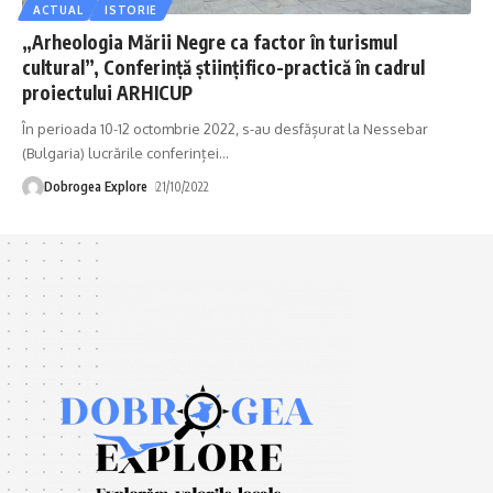
ACTUAL
ISTORIE
„Arheologia Mării Negre ca factor în turismul
cultural”, Conferinţă ştiinţifico-practică în cadrul
proiectului ARHICUP
În perioada 10-12 octombrie 2022, s-au desfășurat la Nessebar
(Bulgaria) lucrările conferinței
…
Dobrogea Explore
21/10/2022