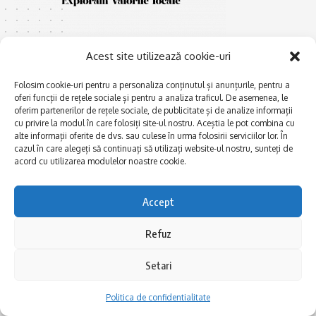
Acest site utilizează cookie-uri
Folosim cookie-uri pentru a personaliza conținutul și anunțurile, pentru a
oferi funcții de rețele sociale și pentru a analiza traficul. De asemenea, le
E
Afaceri și meșteșuguri
xplorăm Dobrogea,
oferim partenerilor de rețele sociale, de publicitate și de analize informații
Explorăm valorile locale:
cu privire la modul în care folosiți site-ul nostru. Aceștia le pot combina cu
Actualitate
Deltă, Litoral, cele mai mari
alte informații oferite de dvs. sau culese în urma folosirii serviciilor lor. În
Dobrogea PE BUNE
cazul în care alegeți să continuați să utilizați website-ul nostru, sunteți de
lacuri, cele mai vechi orașe,
acord cu utilizarea modulelor noastre cookie.
biserici și mănăstiri, cele mai
Istorie și civilizaţie
multe etnii, CELE MAI
La Drum cu Ada
FRUMOASE POVEȘTI.
Accept
Haideți în călătorie cu noi!
Politica de confidentialitate
Refuz
Follow US
Setari
Politica de confidentialitate
Realizat de SMDG.Ro