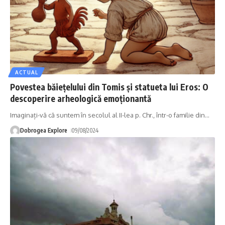
ACTUAL
Povestea băiețelului din Tomis și statueta lui Eros: O
descoperire arheologică emoționantă
Imaginați-vă că suntem în secolul al II-lea p. Chr., într-o familie din
…
Dobrogea Explore
09/08/2024