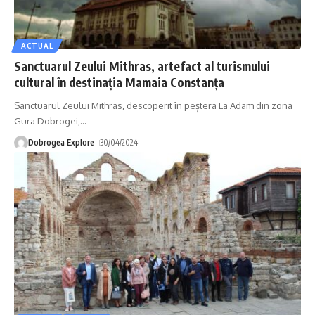
ACTUAL
Sanctuarul Zeului Mithras, artefact al turismului
cultural în destinaţia Mamaia Constanţa
Sanctuarul Zeului Mithras, descoperit în peștera La Adam din zona
Gura Dobrogei,
…
Dobrogea Explore
30/04/2024