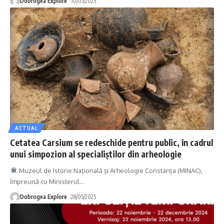
Dobrogea Explore
10/07/2025
ACTUAL
Cetatea Carsium se redeschide pentru public, în cadrul
unui simpozion al specialiștilor din arheologie
Muzeul de Istorie Națională și Arheologie Constanța (MINAC),
împreună cu Ministerul
…
Dobrogea Explore
28/05/2025