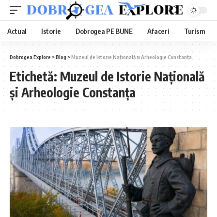
Actual
Istorie
Dobrogea PE BUNE
Afaceri
Turism
Dobrogea Explore
>
Blog
>
Muzeul de Istorie Națională și Arheologie Constanța
Etichetă:
Muzeul de Istorie Națională
și Arheologie Constanța