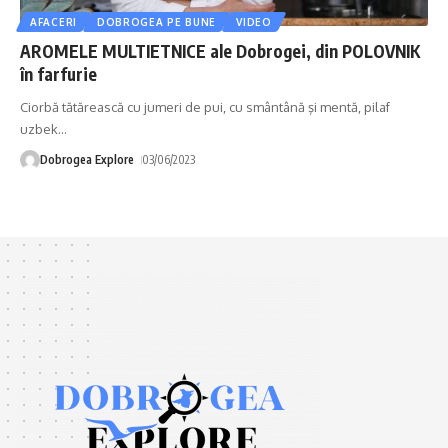
AFACERI
DOBROGEA PE BUNE
VIDEO
AROMELE MULTIETNICE ale Dobrogei, din POLOVNIK
în farfurie
Ciorbă tătărească cu jumeri de pui, cu smântână şi mentă, pilaf
uzbek
…
Dobrogea Explore
03/06/2023