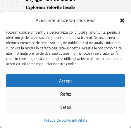
Acest site utilizează cookie-uri
Folosim cookie-uri pentru a personaliza conținutul și anunțurile, pentru a
oferi funcții de rețele sociale și pentru a analiza traficul. De asemenea, le
oferim partenerilor de rețele sociale, de publicitate și de analize informații
cu privire la modul în care folosiți site-ul nostru. Aceștia le pot combina cu
E
Afaceri și meșteșuguri
xplorăm Dobrogea,
alte informații oferite de dvs. sau culese în urma folosirii serviciilor lor. În
Explorăm valorile locale:
cazul în care alegeți să continuați să utilizați website-ul nostru, sunteți de
Actualitate
Deltă, Litoral, cele mai mari
acord cu utilizarea modulelor noastre cookie.
Dobrogea PE BUNE
lacuri, cele mai vechi orașe,
biserici și mănăstiri, cele mai
Istorie și civilizaţie
Accept
multe etnii, CELE MAI
La Drum cu Ada
FRUMOASE POVEȘTI.
Refuz
Haideți în călătorie cu noi!
Politica de confidentialitate
Setari
Follow US
Politica de confidentialitate
Realizat de SMDG.Ro