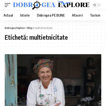
Actual
Istorie
Dobrogea PE BUNE
Afaceri
Turism
Dobrogea Explore
>
Blog
>
multietnicitate
Etichetă:
multietnicitate