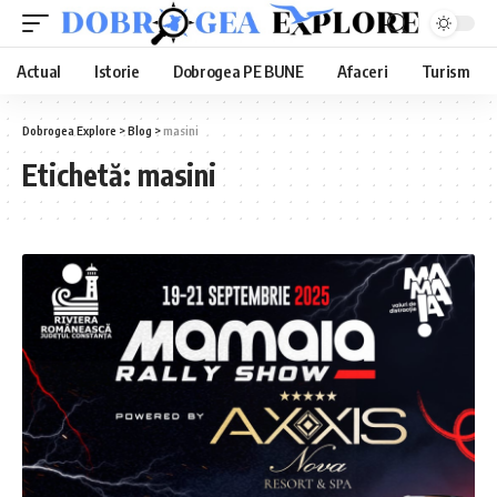
Actual
Istorie
Dobrogea PE BUNE
Afaceri
Turism
Dobrogea Explore
>
Blog
>
masini
Etichetă:
masini