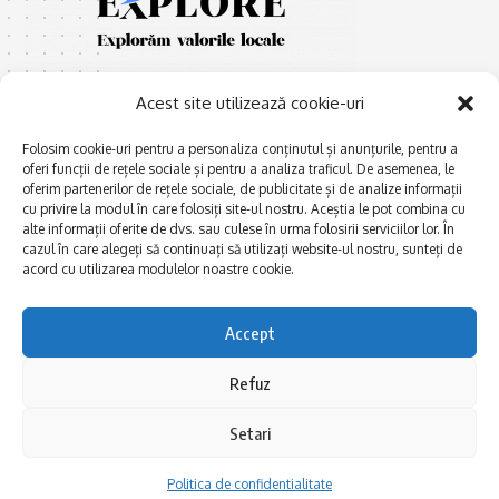
Acest site utilizează cookie-uri
Folosim cookie-uri pentru a personaliza conținutul și anunțurile, pentru a
oferi funcții de rețele sociale și pentru a analiza traficul. De asemenea, le
oferim partenerilor de rețele sociale, de publicitate și de analize informații
E
Afaceri și meșteșuguri
xplorăm Dobrogea,
cu privire la modul în care folosiți site-ul nostru. Aceștia le pot combina cu
Explorăm valorile locale:
alte informații oferite de dvs. sau culese în urma folosirii serviciilor lor. În
Actualitate
cazul în care alegeți să continuați să utilizați website-ul nostru, sunteți de
Deltă, Litoral, cele mai mari
Dobrogea PE BUNE
acord cu utilizarea modulelor noastre cookie.
lacuri, cele mai vechi orașe,
biserici și mănăstiri, cele mai
Istorie și civilizaţie
multe etnii, CELE MAI
Accept
La Drum cu Ada
FRUMOASE POVEȘTI.
Haideți în călătorie cu noi!
Politica de confidentialitate
Refuz
Setari
Follow US
Politica de confidentialitate