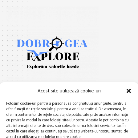
Acest site utilizează cookie-uri
Folosim cookie-uri pentru a personaliza conținutul și anunțurile, pentru a
oferi funcții de rețele sociale și pentru a analiza traficul. De asemenea, le
E
Afaceri și meșteșuguri
xplorăm Dobrogea,
oferim partenerilor de rețele sociale, de publicitate și de analize informații
Explorăm valorile locale:
cu privire la modul în care folosiți site-ul nostru. Aceștia le pot combina cu
Actualitate
Deltă, Litoral, cele mai mari
alte informații oferite de dvs. sau culese în urma folosirii serviciilor lor. În
Dobrogea PE BUNE
cazul în care alegeți să continuați să utilizați website-ul nostru, sunteți de
lacuri, cele mai vechi orașe,
acord cu utilizarea modulelor noastre cookie.