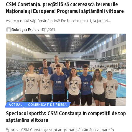
CSM Constanța, pregătită să cucerească terenurile
Naționale și Europene! Programul săptămânii viitoare
Avem o nouă săptămână plină! De la cei mai mici, la juniori
…
Dobrogea Explore
17/11/2023
ACTUAL
COMUNICAT DE PRESĂ
Spectacol sportiv: CSM Constanța în competiții de top
săptămâna viitoare
Sportivii CSM Constanța sunt angrenați săptămâna viitoare în