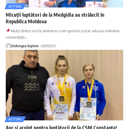
ACTUAL
Micuții luptători de la Medgidia au strălucit în
Republica Moldova
Mulți dintre noi își amintesc cum sportul școlar aducea mândrie
comunității.
…
Dobrogea Explore
26/09/2025
ACTUAL
Aur și argint pentru luptătorii de la CSM Constanța!