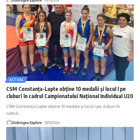
Dobrogea Explore
19/11/2024
ACTUAL
CSM Constanța-Lupte obține 10 medalii și locul I pe
cluburi în cadrul Campionatului Național Individual U20
CSM Constanța-Lupte obține 10 medalii și locul I pe cluburi în
cadrul
…
Dobrogea Explore
15/10/2024