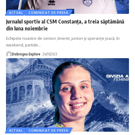
ACTUAL
COMUNICAT DE PRESĂ
Jurnalul sportiv al CSM Constanța, a treia săptămână
din luna noiembrie
Echipele noastre de seniori, tineret, juniori și speranțe joacă, în
weekend, partide
…
Dobrogea Explore
24/11/2023
ACTUAL
COMUNICAT DE PRESĂ