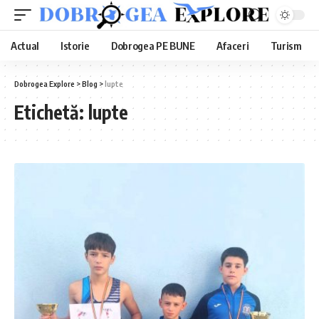
Actual
Istorie
Dobrogea PE BUNE
Afaceri
Turism
Dobrogea Explore
>
Blog
>
lupte
Etichetă:
lupte