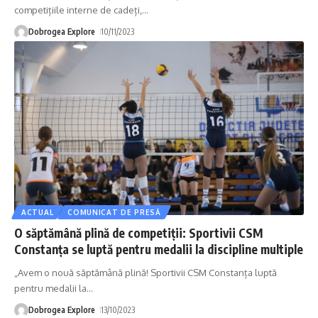
competițiile interne de cadeți,
…
Dobrogea Explore
10/11/2023
ACTUAL
COMUNICAT DE PRESĂ
O săptămână plină de competiții: Sportivii CSM
Constanța se luptă pentru medalii la discipline multiple
„Avem o nouă săptămână plină! Sportivii CSM Constanța luptă
pentru medalii la
…
Dobrogea Explore
13/10/2023